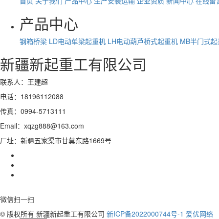
首页
关于我们
产品中心
生产安装运输
企业资质
新闻中心
在线留
产品中心
钢箱桥梁
LD电动单梁起重机
LH电动葫芦桥式起重机
MB半门式起
新疆新起重工有限公司
联系人：王建超
电话：18196112088
传真：0994-5713111
Email：xqzg888@163.com
厂址：新疆五家渠市甘莫东路1669号
微信扫一扫
© 版权所有 新疆新起重工有限公司
新ICP备2022000744号-1
爱优网络