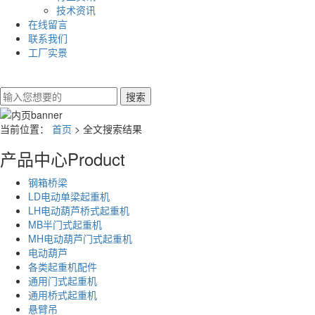
技术资讯
在线留言
联系我们
工厂实景
当前位置：
首页
> 全文搜索结果
产品中心
Product
钢箱桥梁
LD电动单梁起重机
LH电动葫芦桥式起重机
MB半门式起重机
MH电动葫芦门式起重机
电动葫芦
各类起重机配件
通用门式起重机
通用桥式起重机
悬臂吊