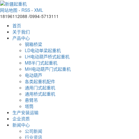
网站地图
-
RSS
-
XML
18196112088 /0994-5713111
首页
关于我们
产品中心
钢箱桥梁
LD电动单梁起重机
LH电动葫芦桥式起重机
MB半门式起重机
MH电动葫芦门式起重机
电动葫芦
各类起重机配件
通用门式起重机
通用桥式起重机
悬臂吊
塔筒
生产安装运输
企业资质
新闻中心
公司新闻
行业资讯