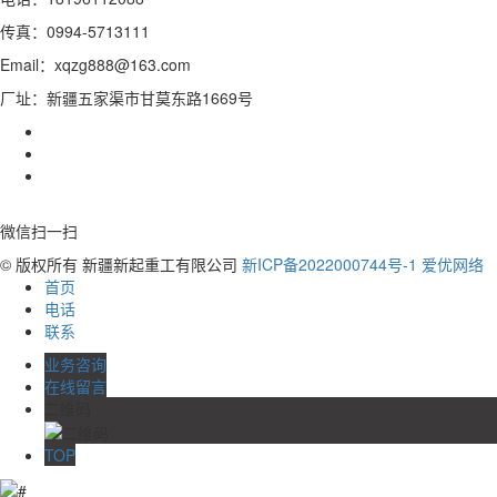
传真：0994-5713111
Email：xqzg888@163.com
厂址：新疆五家渠市甘莫东路1669号
微信扫一扫
© 版权所有 新疆新起重工有限公司
新ICP备2022000744号-1
爱优网络
首页
电话
联系
业务咨询
在线留言
二维码
TOP