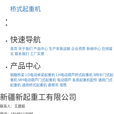
桥式起重机
快速导航
首页
关于我们
产品中心
生产安装运输
企业资质
新闻中心
在线留
言
联系我们
工厂实景
产品中心
钢箱桥梁
LD电动单梁起重机
LH电动葫芦桥式起重机
MB半门式起
重机
MH电动葫芦门式起重机
电动葫芦
各类起重机配件
通用门式
起重机
通用桥式起重机
悬臂吊
塔筒
新疆新起重工有限公司
联系人：王建超
电话：18196112088