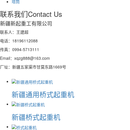
塔筒
联系我们
Contact Us
新疆新起重工有限公司
联系人：王建超
电话：18196112088
传真：0994-5713111
Email：xqzg888@163.com
厂址：新疆五家渠市甘莫东路1669号
新疆通用桥式起重机
新疆桥式起重机