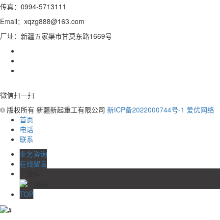
传真：0994-5713111
Email：xqzg888@163.com
厂址：新疆五家渠市甘莫东路1669号
微信扫一扫
© 版权所有 新疆新起重工有限公司
新ICP备2022000744号-1
爱优网络
首页
电话
联系
业务咨询
在线留言
二维码
TOP