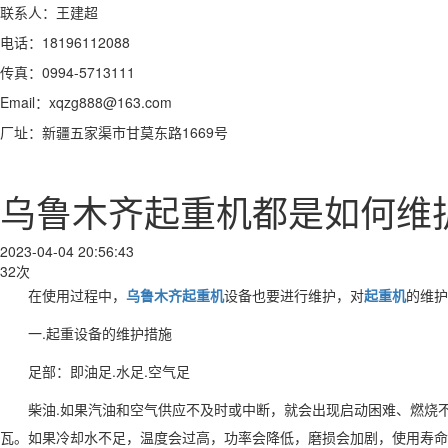
联系人：王建超
电话：18196112088
传真：0994-5713111
Email：xqzg888@163.com
厂址：新疆五家渠市甘莫东路1669号
乌鲁木齐起重机都是如何维
2023-04-04 20:56:43
32次
在使用过程中，
乌鲁木齐起重机
设备也要进行维护，对
起重机
的维护
一.起重设备的维护措施
足部：即油足.水足.空气足
柴油.如果汽油和空气供应不及时或中断，就会出现启动困难、燃烧
瓦。如果冷却水不足，温度会过高，功率会降低，磨损会加剧，使用寿命