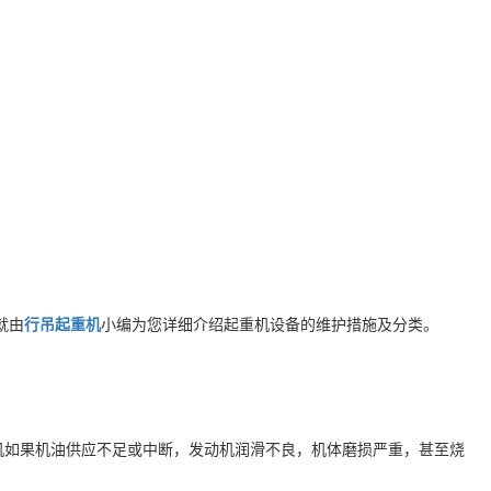
就由
行吊起重机
小编为您详细介绍起重机设备的维护措施及分类。
机如果机油供应不足或中断，发动机润滑不良，机体磨损严重，甚至烧