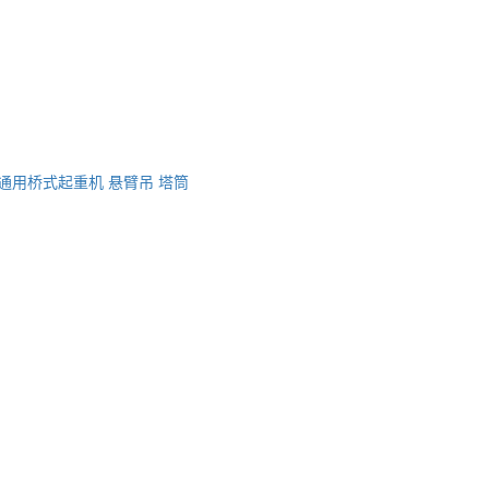
通用桥式起重机
悬臂吊
塔筒