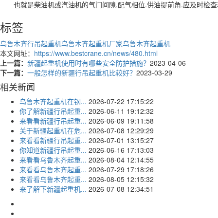
也就是柴油机或汽油机的气门间隙.配气相位.供油提前角.应及时
标签
乌鲁木齐行吊起重机
乌鲁木齐起重机厂家
乌鲁木齐起重机
本文网址：
https://www.bestcrane.cn/news/480.html
上一篇：
新疆起重机使用时有哪些安全防护措施？
2023-04-06
下一篇：
一般怎样的新疆行吊起重机比较好？
2023-03-29
相关新闻
乌鲁木齐起重机在钢...
2026-07-22 17:15:22
你了解新疆行吊起重...
2026-06-11 19:12:32
来看看新疆行吊起重...
2026-06-09 19:11:58
关于新疆起重机在危...
2026-07-08 12:29:29
来看看新疆行吊起重...
2026-07-01 13:15:27
你知道新疆行吊起重...
2026-06-16 17:13:03
来看看乌鲁木齐起重...
2026-08-04 12:14:55
来看看乌鲁木齐起重...
2026-07-29 17:18:26
来看看乌鲁木齐起重...
2026-08-05 12:15:32
来了解下新疆起重机...
2026-07-08 12:34:51