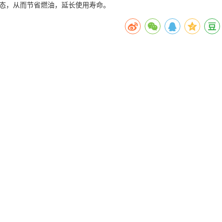
状态，从而节省燃油，延长使用寿命。