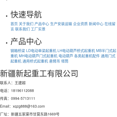
快速导航
首页
关于我们
产品中心
生产安装运输
企业资质
新闻中心
在线留
言
联系我们
工厂实景
产品中心
钢箱桥梁
LD电动单梁起重机
LH电动葫芦桥式起重机
MB半门式起
重机
MH电动葫芦门式起重机
电动葫芦
各类起重机配件
通用门式
起重机
通用桥式起重机
悬臂吊
塔筒
新疆新起重工有限公司
联系人：王建超
电话：18196112088
传真：0994-5713111
Email：xqzg888@163.com
厂址：新疆五家渠市甘莫东路1669号