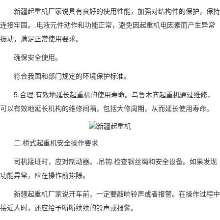
新疆起重机厂家说具有良好的使用性能，加强对结构件的保护，保持
连接牢固。.电液元件动作和功能正常，避免因起重机电因素而产生异常
振动，满足正常使用要求。
确保安全使用。
符合我国和部门规定的环境保护标准。
5.合理.有效地延长起重机的使用寿命。乌鲁木齐起重机通过维修，
可以有效地延长机构的维修间隔，包括大修周期，从而延长使用寿命。
二.桥式起重机安全操作要求
司机接班时，应对制动器。.吊钩.检查钢丝绳和安全设备。如果发现
功能异常，应在操作前排除。
新疆起重机厂家说开车前，一定要敲响铃声或者报警。在操作过程中
接近人时，还应给予断断续续的铃声或报警。