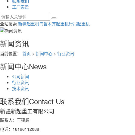
联系我们
工厂实景
全站搜索
新疆起重机
乌鲁木齐起重机
行吊起重机
新闻资讯
当前位置：
首页
>
新闻中心
>
行业资讯
新闻中心
News
公司新闻
行业资讯
技术资讯
联系我们
Contact Us
新疆新起重工有限公司
联系人：王建超
电话：18196112088