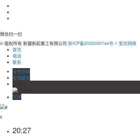
微信扫一扫
© 版权所有 新疆新起重工有限公司
新ICP备2022000744号-1
爱优网络
首页
电话
联系
业务咨询
在线留言
二维码
TOP
x
20:27