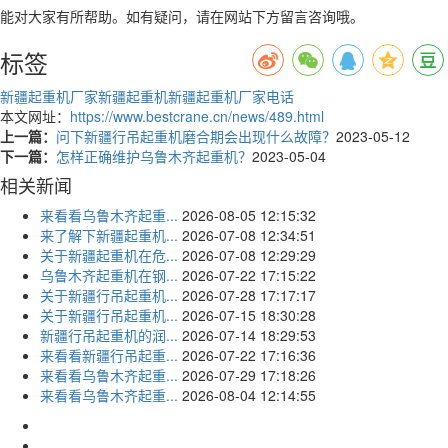
能对大家有所帮助。如有疑问，请在网站下方留言咨询哦。
标签
新疆起重机厂家
新疆起重机
新疆起重机厂家电话
本文网址：
https://www.bestcrane.cn/news/489.html
上一篇：
问下新疆行吊起重机磨合期会出现什么故障？
2023-05-12
下一篇：
怎样正确维护乌鲁木齐起重机？
2023-05-04
相关新闻
来看看乌鲁木齐起重...
2026-08-05 12:15:32
来了解下新疆起重机...
2026-07-08 12:34:51
关于新疆起重机在危...
2026-07-08 12:29:29
乌鲁木齐起重机在钢...
2026-07-22 17:15:22
关于新疆行吊起重机...
2026-07-28 17:17:17
关于新疆行吊起重机...
2026-07-15 18:30:28
新疆行吊起重机的润...
2026-07-14 18:29:53
来看看新疆行吊起重...
2026-07-22 17:16:36
来看看乌鲁木齐起重...
2026-07-29 17:18:26
来看看乌鲁木齐起重...
2026-08-04 12:14:55