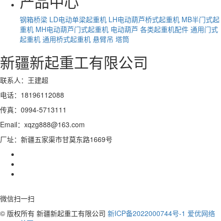
产品中心
钢箱桥梁
LD电动单梁起重机
LH电动葫芦桥式起重机
MB半门式起
重机
MH电动葫芦门式起重机
电动葫芦
各类起重机配件
通用门式
起重机
通用桥式起重机
悬臂吊
塔筒
新疆新起重工有限公司
联系人：王建超
电话：18196112088
传真：0994-5713111
Email：xqzg888@163.com
厂址：新疆五家渠市甘莫东路1669号
微信扫一扫
© 版权所有 新疆新起重工有限公司
新ICP备2022000744号-1
爱优网络