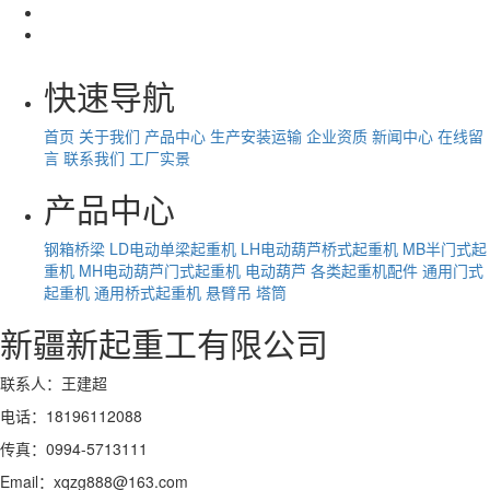
快速导航
首页
关于我们
产品中心
生产安装运输
企业资质
新闻中心
在线留
言
联系我们
工厂实景
产品中心
钢箱桥梁
LD电动单梁起重机
LH电动葫芦桥式起重机
MB半门式起
重机
MH电动葫芦门式起重机
电动葫芦
各类起重机配件
通用门式
起重机
通用桥式起重机
悬臂吊
塔筒
新疆新起重工有限公司
联系人：王建超
电话：18196112088
传真：0994-5713111
Email：xqzg888@163.com