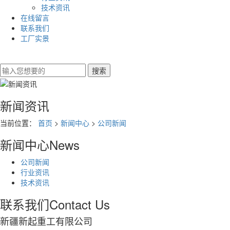
技术资讯
在线留言
联系我们
工厂实景
新闻资讯
当前位置：
首页
>
新闻中心
>
公司新闻
新闻中心
News
公司新闻
行业资讯
技术资讯
联系我们
Contact Us
新疆新起重工有限公司