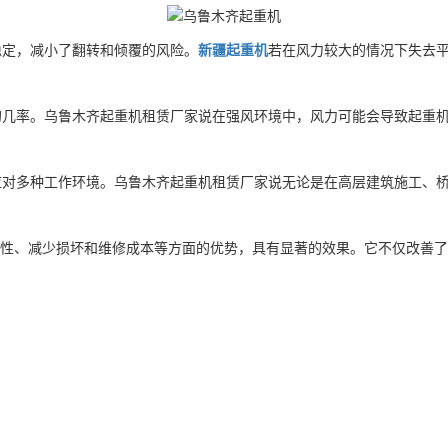
稳定，减小了翻转和倾覆的风险。
新疆起重机
若在风力较大的情况下失去
损的几率。乌鲁木齐起重机租赁厂家说在强风环境中，风力可能会导致起重
够应对多种工作环境。乌鲁木齐起重机租赁厂家说无论是在高层建筑施工、
性、减少损坏和维修成本等方面的优势，具有显著的效果。它不仅改善