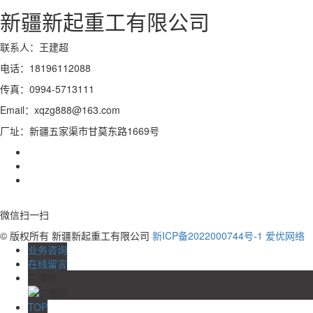
新疆新起重工有限公司
联系人：王建超
电话：18196112088
传真：0994-5713111
Email：xqzg888@163.com
厂址：新疆五家渠市甘莫东路1669号
微信扫一扫
© 版权所有 新疆新起重工有限公司
新ICP备2022000744号-1
爱优网络
业务咨询
在线留言
二维码
TOP