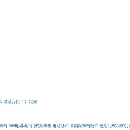
言
联系我们
工厂实景
重机
MH电动葫芦门式起重机
电动葫芦
各类起重机配件
通用门式起重机