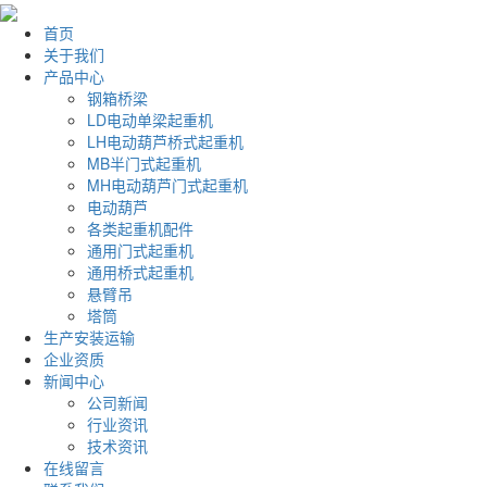
首页
关于我们
产品中心
钢箱桥梁
LD电动单梁起重机
LH电动葫芦桥式起重机
MB半门式起重机
MH电动葫芦门式起重机
电动葫芦
各类起重机配件
通用门式起重机
通用桥式起重机
悬臂吊
塔筒
生产安装运输
企业资质
新闻中心
公司新闻
行业资讯
技术资讯
在线留言