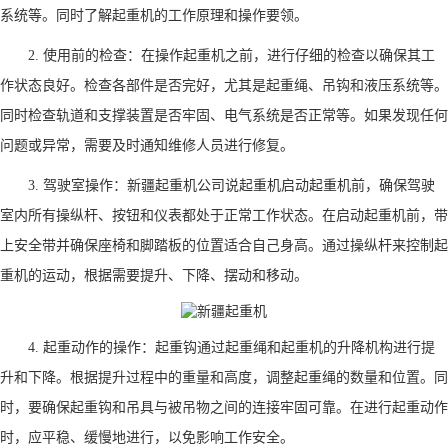
系统等。同时了解起重机的工作原理和操作要领。
2. 使用前的检查：在操作起重机之前，进行仔细的检查以确保其工
作状态良好。检查各部件是否完好，尤其是起重绳、吊钩和液压系统等。
同时检查轨道和支撑装置是否牢固、电气系统是否正常等。如果发现任何
问题或异常，需要及时通知维修人员进行修复。
3. 驾驶室操作：
新疆起重机公司说起重机
启动起重机前，确保驾驶
室内所有操纵杆、按钮和仪表都处于正常工作状态。在启动起重机前，带
上安全带并确保座椅和脚踏板的位置适合自己身高。通过操纵杆来控制起
重机的运动，根据需要提升、下降、摆动和移动。
4. 起重动作的操作：起重钩通过起重绳和起重机的升降机构进行提
升和下降。根据提升过程中的重量和高度，调整起重绳的数量和位置。同
时，要确保起重钩和吊具与被吊物之间的连接牢固可靠。在进行起重动作
时，应平稳、缓慢地进行，以免影响工作安全。