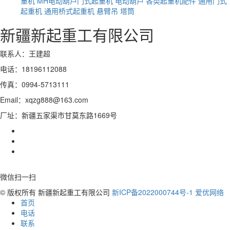
重机
MH电动葫芦门式起重机
电动葫芦
各类起重机配件
通用门式
起重机
通用桥式起重机
悬臂吊
塔筒
新疆新起重工有限公司
联系人：王建超
电话：18196112088
传真：0994-5713111
Email：xqzg888@163.com
厂址：新疆五家渠市甘莫东路1669号
微信扫一扫
© 版权所有 新疆新起重工有限公司
新ICP备2022000744号-1
爱优网络
首页
电话
联系