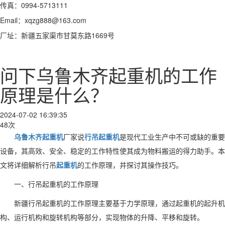
传真：0994-5713111
Email：xqzg888@163.com
厂址：新疆五家渠市甘莫东路1669号
问下乌鲁木齐起重机的工作
原理是什么？
2024-07-02 16:39:35
48次
乌鲁木齐起重机
厂家说
行吊起重机
是现代工业生产中不可或缺的重要
设备，其高效、安全、稳定的工作特性使其成为物料搬运的得力助手。本
文将详细解析行吊
起重机
的工作原理，并探讨其操作技巧。
一、行吊起重机的工作原理
新疆行吊起重机的工作原理主要基于力学原理，通过起重机的起升机
构、运行机构和旋转机构等部分，实现物体的升降、平移和旋转。