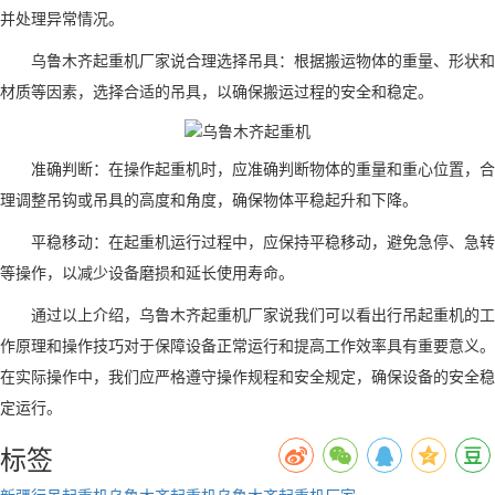
并处理异常情况。
乌鲁木齐起重机厂家说
合理选择吊具：根据搬运物体的重量、形状和
材质等因素，选择合适的吊具，以确保搬运过程的安全和稳定。
准确判断：在操作起重机时，应准确判断物体的重量和重心位置，合
理调整吊钩或吊具的高度和角度，确保物体平稳起升和下降。
平稳移动：在起重机运行过程中，应保持平稳移动，避免急停、急转
等操作，以减少设备磨损和延长使用寿命。
通过以上介绍，
乌鲁木齐起重机厂家说
我们可以看出行吊起重机的工
作原理和操作技巧对于保障设备正常运行和提高工作效率具有重要意义。
在实际操作中，我们应严格遵守操作规程和安全规定，确保设备的安全稳
定运行。
标签
新疆行吊起重机
乌鲁木齐起重机
乌鲁木齐起重机厂家