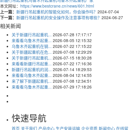
本文网址：
https://www.bestcrane.cn/news/601.html
上一篇：
新疆行吊起重机的智能化如何，你会操作吗？
2024-07-04
下一篇：
新疆行吊起重机的安全操作及注意事项有哪些？
2024-06-27
相关新闻
关于新疆行吊起重机...
2026-07-28 17:17:17
来看看乌鲁木齐起重...
2026-08-05 12:15:32
乌鲁木齐起重机在钢...
2026-07-22 17:15:22
关于新疆起重机在危...
2026-07-08 12:29:29
关于新疆行吊起重机...
2026-07-15 18:30:28
来看看新疆行吊起重...
2026-07-22 17:16:36
新疆行吊起重机的润...
2026-07-14 18:29:53
来看看乌鲁木齐起重...
2026-08-04 12:14:55
来了解下新疆起重机...
2026-07-08 12:34:51
来看看乌鲁木齐起重...
2026-07-29 17:18:26
快速导航
首页
关于我们
产品中心
生产安装运输
企业资质
新闻中心
在线留