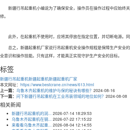
新疆行吊起重机小编说
为了确保安全，操作员在操作过程中应始终关
修。
此外，在起重机不使用时，应将其停放在指定位置，并切断电源。同
总之，
新疆起重机厂家说
行吊起重机安全操作规程是保障生产安全的
全意识和操作技能。只有这样，才能真正实现守护生产安全的目标。
标签
新疆行吊起重机
新疆起重机
新疆起重机厂家
本文网址：
https://www.bestcrane.cn/news/613.html
上一篇：
乌鲁木齐起重机的维护与保的秘诀有哪些？
2024-08-16
下一篇：
问下新疆行吊起重机在工业吊装领域的地位如何？
2024-08-08
相关新闻
新疆行吊起重机的润...
2026-07-14 18:29:53
乌鲁木齐起重机在钢...
2026-07-22 17:15:22
来看看乌鲁木齐起重...
2026-08-04 12:14:55