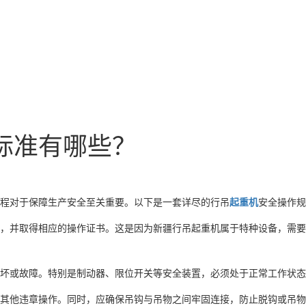
标准有哪些？
程对于保障生产安全至关重要。以下是一套详尽的行吊
起重机
安全操作规
，并取得相应的操作证书。这是因为新疆行吊起重机属于特种设备，需要
坏或故障。特别是制动器、限位开关等安全装置，必须处于正常工作状态
其他违章操作。同时，应确保吊钩与吊物之间牢固连接，防止脱钩或吊物