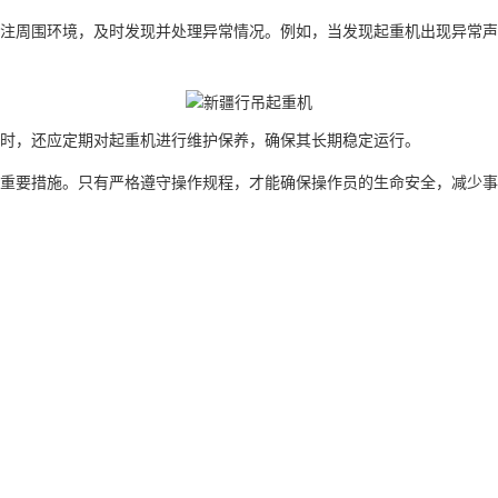
注周围环境，及时发现并处理异常情况。例如，当发现起重机出现异常声
时，还应定期对起重机进行维护保养，确保其长期稳定运行。
重要措施。只有严格遵守操作规程，才能确保操作员的生命安全，减少事