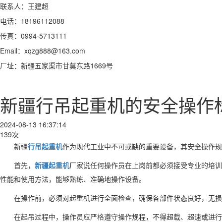
联系人：王建超
电话：18196112088
传真：0994-5713111
Email：xqzg888@163.com
厂址：新疆五家渠市甘莫东路1669号
新疆行吊起重机的安全操作
2024-08-13 16:37:14
139次
新疆
行吊起重机
作为现代工业中不可或缺的重要设备，其安全操作规
首先，
新疆起重机
厂家说任何操作员在上岗前都必须接受专业的培训
性能和使用方法，能够熟练、准确地操作设备。
在操作前，必须对起重机进行全面检查，确保各部件状态良好，无损
在起吊过程中，操作员应严格遵守操作规程，不得超载、超速或进行