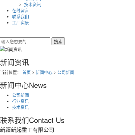
技术资讯
在线留言
联系我们
工厂实景
新闻资讯
当前位置：
首页
>
新闻中心
>
公司新闻
新闻中心
News
公司新闻
行业资讯
技术资讯
联系我们
Contact Us
新疆新起重工有限公司