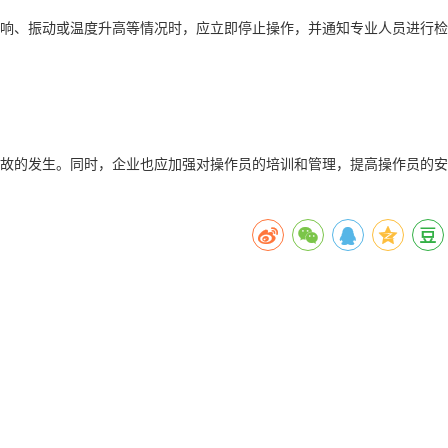
响、振动或温度升高等情况时，应立即停止操作，并通知专业人员进行检
故的发生。同时，企业也应加强对操作员的培训和管理，提高操作员的安