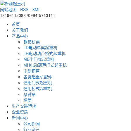
网站地图
-
RSS
-
XML
18196112088 /0994-5713111
首页
关于我们
产品中心
钢箱桥梁
LD电动单梁起重机
LH电动葫芦桥式起重机
MB半门式起重机
MH电动葫芦门式起重机
电动葫芦
各类起重机配件
通用门式起重机
通用桥式起重机
悬臂吊
塔筒
生产安装运输
企业资质
新闻中心
公司新闻
行业资讯