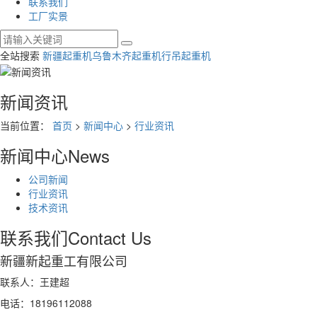
联系我们
工厂实景
全站搜索
新疆起重机
乌鲁木齐起重机
行吊起重机
新闻资讯
当前位置：
首页
>
新闻中心
>
行业资讯
新闻中心
News
公司新闻
行业资讯
技术资讯
联系我们
Contact Us
新疆新起重工有限公司
联系人：王建超
电话：18196112088