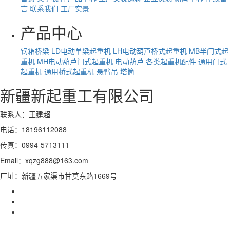
言
联系我们
工厂实景
产品中心
钢箱桥梁
LD电动单梁起重机
LH电动葫芦桥式起重机
MB半门式起
重机
MH电动葫芦门式起重机
电动葫芦
各类起重机配件
通用门式
起重机
通用桥式起重机
悬臂吊
塔筒
新疆新起重工有限公司
联系人：王建超
电话：18196112088
传真：0994-5713111
Email：xqzg888@163.com
厂址：新疆五家渠市甘莫东路1669号