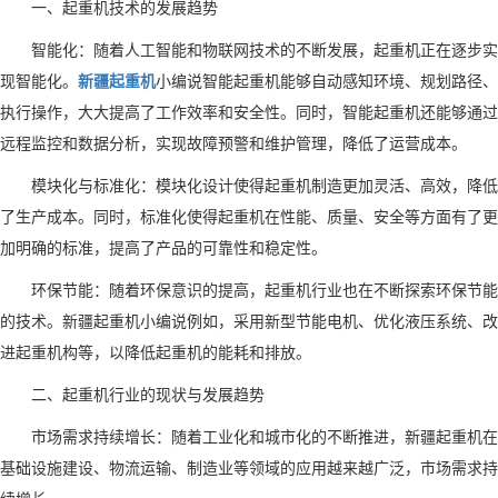
一、起重机技术的发展趋势
智能化：随着人工智能和物联网技术的不断发展，起重机正在逐步实
现智能化。
新疆起重机
小编说智能起重机能够自动感知环境、规划路径、
执行操作，大大提高了工作效率和安全性。同时，智能起重机还能够通过
远程监控和数据分析，实现故障预警和维护管理，降低了运营成本。
模块化与标准化：模块化设计使得起重机制造更加灵活、高效，降低
了生产成本。同时，标准化使得起重机在性能、质量、安全等方面有了更
加明确的标准，提高了产品的可靠性和稳定性。
环保节能：随着环保意识的提高，起重机行业也在不断探索环保节能
的技术。新疆起重机小编说例如，采用新型节能电机、优化液压系统、改
进起重机构等，以降低起重机的能耗和排放。
二、起重机行业的现状与发展趋势
市场需求持续增长：随着工业化和城市化的不断推进，新疆起重机在
基础设施建设、物流运输、制造业等领域的应用越来越广泛，市场需求持
续增长。