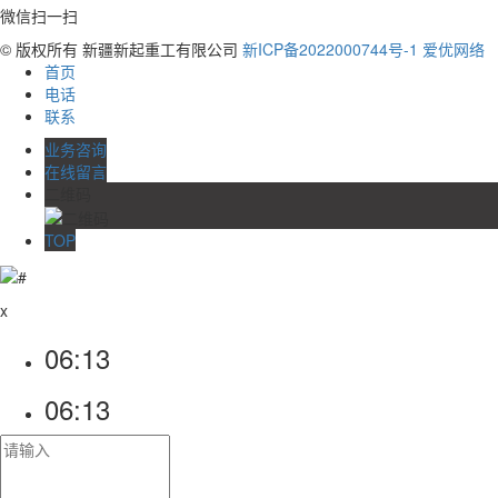
微信扫一扫
© 版权所有 新疆新起重工有限公司
新ICP备2022000744号-1
爱优网络
首页
电话
联系
业务咨询
在线留言
二维码
TOP
x
06:13
06:13