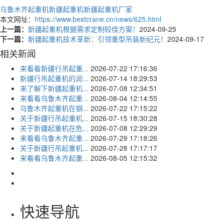
乌鲁木齐起重机
新疆起重机
新疆起重机厂家
本文网址：
https://www.bestcrane.cn/news/625.html
上一篇：
新疆起重机根据需求定制较佳方案！
2024-09-25
下一篇：
新疆起重机技术革新：引领重型吊装新纪元！
2024-09-17
相关新闻
来看看新疆行吊起重...
2026-07-22 17:16:36
新疆行吊起重机的润...
2026-07-14 18:29:53
来了解下新疆起重机...
2026-07-08 12:34:51
来看看乌鲁木齐起重...
2026-08-04 12:14:55
乌鲁木齐起重机在钢...
2026-07-22 17:15:22
关于新疆行吊起重机...
2026-07-15 18:30:28
关于新疆起重机在危...
2026-07-08 12:29:29
来看看乌鲁木齐起重...
2026-07-29 17:18:26
关于新疆行吊起重机...
2026-07-28 17:17:17
来看看乌鲁木齐起重...
2026-08-05 12:15:32
快速导航