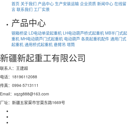
首页
关于我们
产品中心
生产安装运输
企业资质
新闻中心
在线留
言
联系我们
工厂实景
产品中心
钢箱桥梁
LD电动单梁起重机
LH电动葫芦桥式起重机
MB半门式起
重机
MH电动葫芦门式起重机
电动葫芦
各类起重机配件
通用门式
起重机
通用桥式起重机
悬臂吊
塔筒
新疆新起重工有限公司
联系人：王建超
电话：18196112088
传真：0994-5713111
Email：xqzg888@163.com
厂址：新疆五家渠市甘莫东路1669号