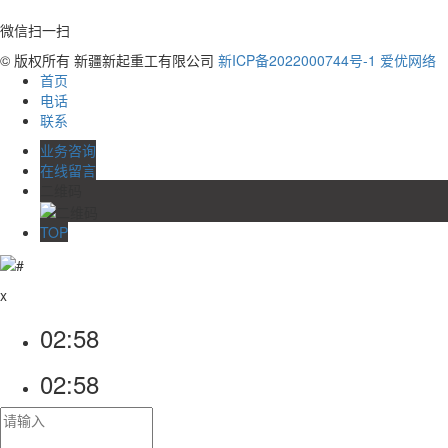
微信扫一扫
© 版权所有 新疆新起重工有限公司
新ICP备2022000744号-1
爱优网络
首页
电话
联系
业务咨询
在线留言
二维码
TOP
x
02:58
02:58