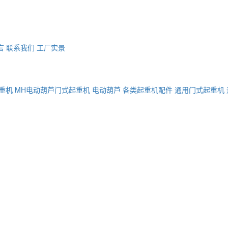
言
联系我们
工厂实景
重机
MH电动葫芦门式起重机
电动葫芦
各类起重机配件
通用门式起重机