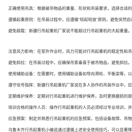
正确使用吊具：根据被吊物品的重量、形状和吊装要求，选择合适的
遵循起重原则：在吊装过程中，应遵循“轻起轻放”原则，避免突然
避免超载：
新疆
行吊起重机厂家说
不能超过行吊起重机的大起重量。
注意风力影响：在室外作业时，风力可能对行吊起重机的稳定性和吊
避免斜拉：在吊装过程中，应确保吊索垂直于被吊物品，避免斜拉。
使用辅助设备：在需要时，使用辅助设备如导向滑轮、平衡梁等，以
遵守信号指挥：
新疆
行吊起重机厂家说
在多人协作的吊装作业中，应
定期维护保养：定期对行吊起重机进行维护保养，及时更换磨损的部
培训合格的操作人员：操作行吊起重机的人员必须经过专业培训，并
应急预案：制定并熟悉行吊起重机的应急预案，包括设备故障、吊物
乌鲁木齐
行吊起重
机小编说
通过遵循上述安全使用技巧，可以显著降