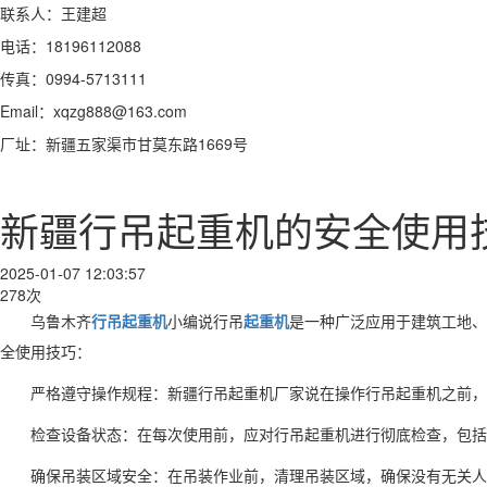
联系人：王建超
电话：18196112088
传真：0994-5713111
Email：xqzg888@163.com
厂址：新疆五家渠市甘莫东路1669号
新疆行吊起重机的安全使用
2025-01-07 12:03:57
278次
乌鲁木齐
行吊起重机
小编说
行吊
起重机
是一种广泛应用于建筑工地、
全使用技巧：
严格遵守操作规程：新疆
行吊起重机厂家说
在操作行吊起重机之前，
检查设备状态：在每次使用前，应对行吊起重机进行彻底检查，包括
确保吊装区域安全：在吊装作业前，清理吊装区域，确保没有无关人