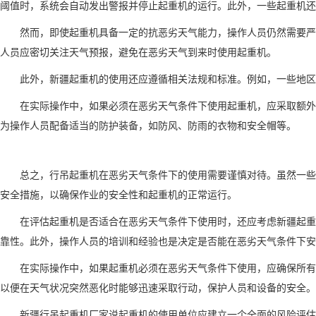
阈值时，系统会自动发出警报并停止起重机的运行。此外，一些起重机还
然而，即使起重机具备一定的抗恶劣天气能力，操作人员仍然需要严
人员应密切关注天气预报，避免在恶劣天气到来时使用起重机。
此外，
新疆
起重机的使用还应遵循相关法规和标准。例如，一些地区
在实际操作中，如果必须在恶劣天气条件下使用起重机，应采取额外
为操作人员配备适当的防护装备，如防风、防雨的衣物和安全帽等。
总之，行吊起重机在恶劣天气条件下的使用需要谨慎对待。虽然一些
安全措施，以确保作业的安全性和起重机的正常运行。
在评估起重机是否适合在恶劣天气条件下使用时，还应考虑
新疆
起重
靠性。此外，操作人员的培训和经验也是决定是否能在恶劣天气条件下安
在实际操作中，如果起重机必须在恶劣天气条件下使用，应确保所有
以便在天气状况突然恶化时能够迅速采取行动，保护人员和设备的安全。
新疆行吊起重机厂家说
起重机的使用单位应建立一个全面的风险评估