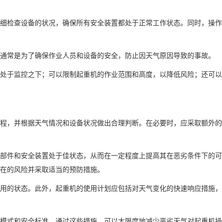
仔细检查设备的状况，确保所有安全装置都处于正常工作状态。同时，操作
通常是为了确保作业人员和设备的安全，防止因天气原因导致的事故。
终处于监控之下；可以限制起重机的作业范围和高度，以降低风险；还可以
规程，并根据天气情况和设备状况做出合理判断。在必要时，应采取额外的
部件和安全装置处于佳状态，从而在一定程度上提高其在恶劣条件下的可
在的风险并采取适当的预防措施。
可用的状态。此外，起重机的使用计划应包括对天气变化的快速响应措施，
模式和安全标准。通过这些措施，可以大限度地减少恶劣天气对起重机操