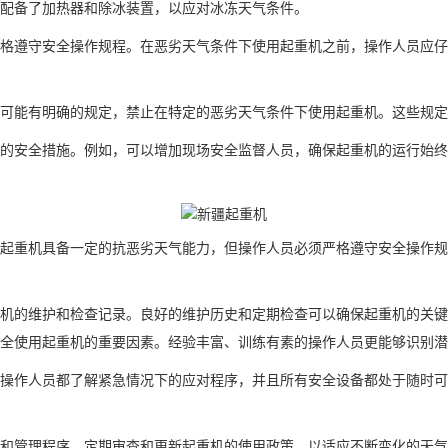
配备了加热器和除冰装置，以应对冰冻天气条件。
格遵守安全操作规程。在恶劣天气条件下使用起重机之前，操作人员应
可能有明确的规定，禁止在特定的恶劣天气条件下使用起重机。这些规定
的安全措施。例如，可以增加现场安全监督人员，确保起重机的运行始
起重机具备一定的抗恶劣天气能力，但操作人员必须严格遵守安全操作
机的维护和检查记录。良好的维护历史和定期检查可以确保起重机的关键
全使用起重机的重要因素。经验丰富、训练有素的操作人员更能够识别潜
操作人员都了解紧急情况下的应对程序，并且所有安全设备都处于随时
和管理程序，定期审查和更新起重机的使用政策，以适应不断变化的天气