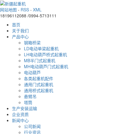
网站地图
-
RSS
-
XML
18196112088 /0994-5713111
首页
关于我们
产品中心
钢箱桥梁
LD电动单梁起重机
LH电动葫芦桥式起重机
MB半门式起重机
MH电动葫芦门式起重机
电动葫芦
各类起重机配件
通用门式起重机
通用桥式起重机
悬臂吊
塔筒
生产安装运输
企业资质
新闻中心
公司新闻
行业资讯