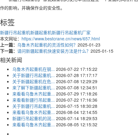
作的影响，并确保作业的安全性。
标签
新疆行吊起重机
新疆起重机
新疆行吊起重机厂家
本文网址：
https://www.bestcrane.cn/news/657.html
上一篇：
乌鲁木齐起重机的灵活性如何？
2025-01-23
下一篇：
请问新疆起重机快速安装方法是什么？
2025-01-15
相关新闻
乌鲁木齐起重机在钢...
2026-07-22 17:15:22
关于新疆行吊起重机...
2026-07-28 17:17:17
关于新疆起重机在危...
2026-07-08 12:29:29
来了解下新疆起重机...
2026-07-08 12:34:51
来看看乌鲁木齐起重...
2026-07-29 17:18:26
来看看新疆行吊起重...
2026-07-22 17:16:36
关于新疆行吊起重机...
2026-07-15 18:30:28
来看看乌鲁木齐起重...
2026-08-04 12:14:55
新疆行吊起重机的润...
2026-07-14 18:29:53
来看看乌鲁木齐起重...
2026-08-05 12:15:32