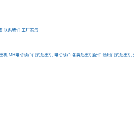
言
联系我们
工厂实景
重机
MH电动葫芦门式起重机
电动葫芦
各类起重机配件
通用门式起重机