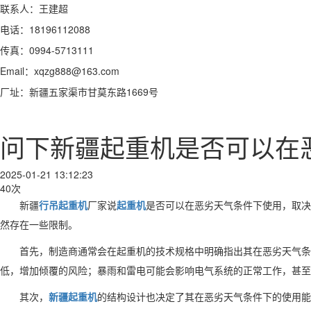
联系人：王建超
电话：18196112088
传真：0994-5713111
Email：xqzg888@163.com
厂址：新疆五家渠市甘莫东路1669号
问下新疆起重机是否可以在
2025-01-21 13:12:23
40次
新疆
行吊起重机
厂家说
起重机
是否可以在恶劣天气条件下使用，取决
然存在一些限制。
首先，制造商通常会在起重机的技术规格中明确指出其在恶劣天气条
低，增加倾覆的风险；暴雨和雷电可能会影响电气系统的正常工作，甚至
其次，
新疆起重机
的结构设计也决定了其在恶劣天气条件下的使用能