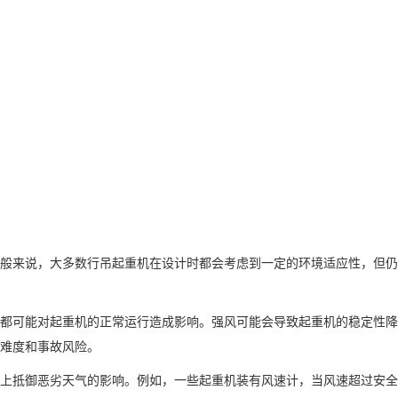
般来说，大多数行吊起重机在设计时都会考虑到一定的环境适应性，但仍
件都可能对起重机的正常运行造成影响。强风可能会导致起重机的稳定性降
难度和事故风险。
上抵御恶劣天气的影响。例如，一些起重机装有风速计，当风速超过安全