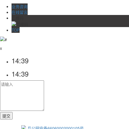
业务咨询
在线留言
二维码
TOP
x
14:39
14:39
兵公网安备66060002000105号