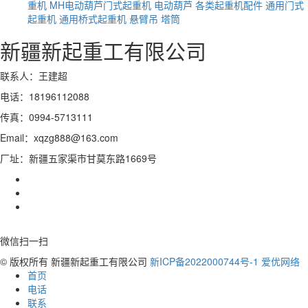
重机
MH电动葫芦门式起重机
电动葫芦
各类起重机配件
通用门式
起重机
通用桥式起重机
悬臂吊
塔筒
新疆新起重工有限公司
联系人：王建超
电话：18196112088
传真：0994-5713111
Email：xqzg888@163.com
厂址：新疆五家渠市甘莫东路1669号
微信扫一扫
© 版权所有 新疆新起重工有限公司
新ICP备2022000744号-1
爱优网络
首页
电话
联系