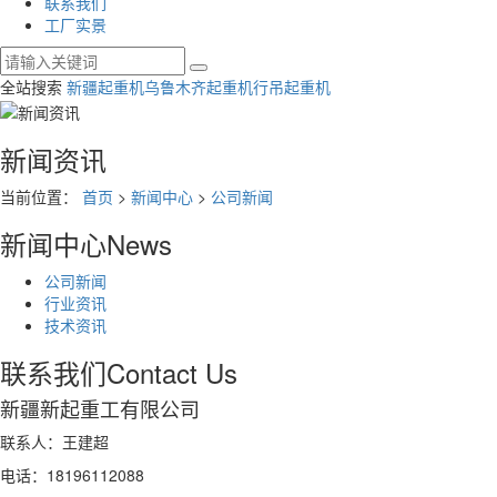
联系我们
工厂实景
全站搜索
新疆起重机
乌鲁木齐起重机
行吊起重机
新闻资讯
当前位置：
首页
>
新闻中心
>
公司新闻
新闻中心
News
公司新闻
行业资讯
技术资讯
联系我们
Contact Us
新疆新起重工有限公司
联系人：王建超
电话：18196112088