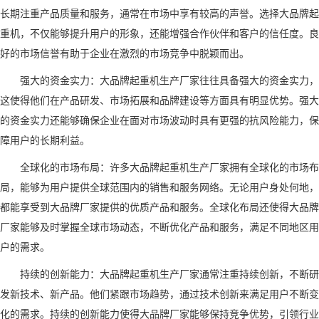
长期注重产品质量和服务，通常在市场中享有较高的声誉。选择大品牌起
重机，不仅能够提升用户的形象，还能增强合作伙伴和客户的信任度。良
好的市场信誉有助于企业在激烈的市场竞争中脱颖而出。
强大的资金实力：大品牌起重机生产厂家往往具备强大的资金实力，
这使得他们在产品研发、市场拓展和品牌建设等方面具有明显优势。强大
的资金实力还能够确保企业在面对市场波动时具有更强的抗风险能力，保
障用户的长期利益。
全球化的市场布局：许多大品牌起重机生产厂家拥有全球化的市场布
局，能够为用户提供全球范围内的销售和服务网络。无论用户身处何地，
都能享受到大品牌厂家提供的优质产品和服务。全球化布局还使得大品牌
厂家能够及时掌握全球市场动态，不断优化产品和服务，满足不同地区用
户的需求。
持续的创新能力：大品牌起重机生产厂家通常注重持续创新，不断研
发新技术、新产品。他们紧跟市场趋势，通过技术创新来满足用户不断变
化的需求。持续的创新能力使得大品牌厂家能够保持竞争优势，引领行业