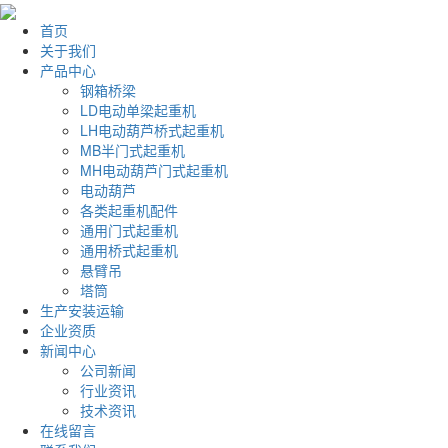
首页
关于我们
产品中心
钢箱桥梁
LD电动单梁起重机
LH电动葫芦桥式起重机
MB半门式起重机
MH电动葫芦门式起重机
电动葫芦
各类起重机配件
通用门式起重机
通用桥式起重机
悬臂吊
塔筒
生产安装运输
企业资质
新闻中心
公司新闻
行业资讯
技术资讯
在线留言