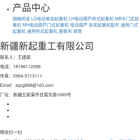
产品中心
钢箱桥梁
LD电动单梁起重机
LH电动葫芦桥式起重机
MB半门式起
重机
MH电动葫芦门式起重机
电动葫芦
各类起重机配件
通用门式
起重机
通用桥式起重机
悬臂吊
塔筒
新疆新起重工有限公司
联系人：王建超
电话：18196112088
传真：0994-5713111
Email：xqzg888@163.com
厂址：新疆五家渠市甘莫东路1669号
微信扫一扫