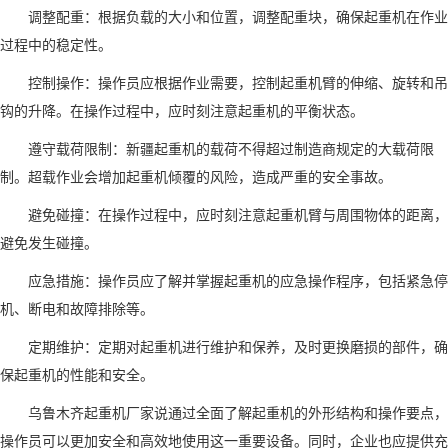
调整配重：根据负载的大小和位置，调整配重块，确保起重机在作业
过程中的稳定性。
控制操作：操作员应根据作业需要，控制起重机臂的伸缩、旋转和吊
钩的升降。在操作过程中，应时刻注意起重机的平衡状态。
遵守载荷限制：新疆起重机的载荷不得超过制造商规定的大载荷限
制。超载作业会增加起重机倾覆的风险，造成严重的安全事故。
避免碰撞：在操作过程中，应时刻注意起重机臂与周围物体的距离，
避免发生碰撞。
应急措施：操作员应了解并掌握起重机的应急操作程序，包括紧急停
机、断电和故障排除等。
定期维护：定期对起重机进行维护和保养，及时更换磨损的部件，确
保起重机的性能和安全。
乌鲁木齐起重机厂
家说
通过全面了解起重机的外形结构和操作要点，
操作员可以更加安全和高效地使用这一重要设备。同时，企业也应提供充