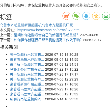
分的培训和指导，确保起重机操作人员具备必要的技能和安全意识。
标签
乌鲁木齐起重机
新疆起重机
乌鲁木齐起重机厂家
本文网址：
https://www.bestcrane.cn/news/672.html
上一篇：
请问如何选购适合自己的新疆行吊起重机？
2025-03-25
下一篇：
如何操作新疆行吊起重机能提高工作效率呐？
2025-03-17
相关新闻
关于新疆行吊起重机...
2026-07-15 18:30:28
来看看乌鲁木齐起重...
2026-08-04 12:14:55
来了解下新疆起重机...
2026-07-08 12:34:51
乌鲁木齐起重机在钢...
2026-07-22 17:15:22
关于新疆行吊起重机...
2026-07-28 17:17:17
关于新疆起重机在危...
2026-07-08 12:29:29
来看看新疆行吊起重...
2026-07-22 17:16:36
来看看乌鲁木齐起重...
2026-07-29 17:18:26
来看看乌鲁木齐起重...
2026-08-05 12:15:32
新疆行吊起重机的润...
2026-07-14 18:29:53