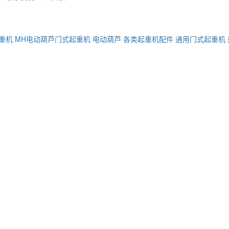
重机
MH电动葫芦门式起重机
电动葫芦
各类起重机配件
通用门式起重机