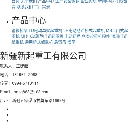
首页
关于我们
产品中心
生产安装运输
企业资质
新闻中心
在线留
言
联系我们
工厂实景
产品中心
钢箱桥梁
LD电动单梁起重机
LH电动葫芦桥式起重机
MB半门式起
重机
MH电动葫芦门式起重机
电动葫芦
各类起重机配件
通用门式
起重机
通用桥式起重机
悬臂吊
塔筒
新疆新起重工有限公司
联系人：王建超
电话：18196112088
传真：0994-5713111
Email：xqzg888@163.com
厂址：新疆五家渠市甘莫东路1669号