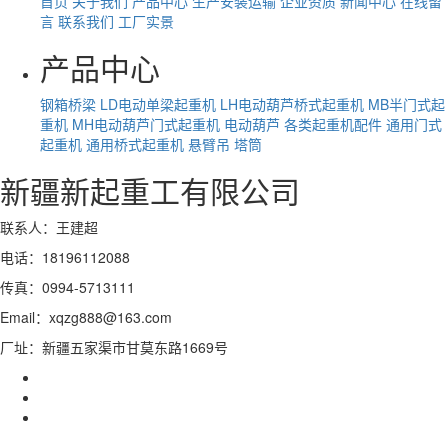
首页
关于我们
产品中心
生产安装运输
企业资质
新闻中心
在线留
言
联系我们
工厂实景
产品中心
钢箱桥梁
LD电动单梁起重机
LH电动葫芦桥式起重机
MB半门式起
重机
MH电动葫芦门式起重机
电动葫芦
各类起重机配件
通用门式
起重机
通用桥式起重机
悬臂吊
塔筒
新疆新起重工有限公司
联系人：王建超
电话：18196112088
传真：0994-5713111
Email：xqzg888@163.com
厂址：新疆五家渠市甘莫东路1669号