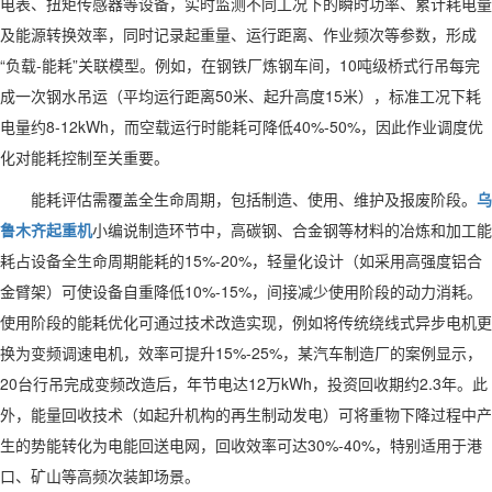
电表、扭矩传感器等设备，实时监测不同工况下的瞬时功率、累计耗电量
及能源转换效率，同时记录起重量、运行距离、作业频次等参数，形成
“负载-能耗”关联模型。例如，在钢铁厂炼钢车间，10吨级桥式行吊每完
成一次钢水吊运（平均运行距离50米、起升高度15米），标准工况下耗
电量约8-12kWh，而空载运行时能耗可降低40%-50%，因此作业调度优
化对能耗控制至关重要。
能耗评估需覆盖全生命周期，包括制造、使用、维护及报废阶段。
乌
鲁木齐起重机
小编说制造环节中，高碳钢、合金钢等材料的冶炼和加工能
耗占设备全生命周期能耗的15%-20%，轻量化设计（如采用高强度铝合
金臂架）可使设备自重降低10%-15%，间接减少使用阶段的动力消耗。
使用阶段的能耗优化可通过技术改造实现，例如将传统绕线式异步电机更
换为变频调速电机，效率可提升15%-25%，某汽车制造厂的案例显示，
20台行吊完成变频改造后，年节电达12万kWh，投资回收期约2.3年。此
外，能量回收技术（如起升机构的再生制动发电）可将重物下降过程中产
生的势能转化为电能回送电网，回收效率可达30%-40%，特别适用于港
口、矿山等高频次装卸场景。