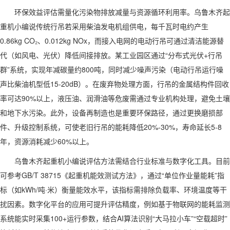
环保效益评估需量化污染物排放减量与资源循环利用率。乌鲁木齐起
重机小编说传统行吊若采用柴油发电机组供电，每千瓦时电约产生
0.86kg CO₂、0.012kg NOx，而接入电网的电动行吊可通过清洁能源替
代（如风电、光伏）降低间接排放。某工业园区通过“分布式光伏+行吊
群”系统，实现年减碳量约800吨，同时减少噪声污染（电动行吊运行噪
声比柴油机型低15-20dB）。在废弃物处理方面，行吊的金属结构件回收
率可达90%以上，液压油、润滑油等危废需通过专业机构处理，避免土壤
和地下水污染。此外，设备再制造也是重要环保路径，通过更换磨损部
件、升级控制系统，可使老旧行吊的能耗降低20%-30%，寿命延长5-8
年，资源消耗减少60%以上。
乌鲁木齐起重机小编说评估方法需结合行业标准与数字化工具。目前
可参考GB/T 38715《起重机能效测试方法》，通过“单位作业量能耗”指
标（如kWh/吨·米）衡量能效水平，该指标需排除负载率、环境温度等干
扰因素。数字化平台的应用可提升评估精度，例如基于物联网的能耗监测
系统能实时采集100+运行参数，结合AI算法识别“大马拉小车”“空载超时”