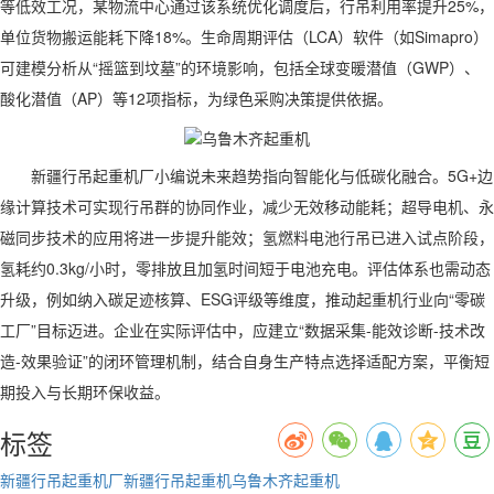
等低效工况，某物流中心通过该系统优化调度后，行吊利用率提升25%，
单位货物搬运能耗下降18%。生命周期评估（LCA）软件（如Simapro）
可建模分析从“摇篮到坟墓”的环境影响，包括全球变暖潜值（GWP）、
酸化潜值（AP）等12项指标，为绿色采购决策提供依据。
新疆行吊起重机厂小编说未来趋势指向智能化与低碳化融合。5G+边
缘计算技术可实现行吊群的协同作业，减少无效移动能耗；超导电机、永
磁同步技术的应用将进一步提升能效；氢燃料电池行吊已进入试点阶段，
氢耗约0.3kg/小时，零排放且加氢时间短于电池充电。评估体系也需动态
升级，例如纳入碳足迹核算、ESG评级等维度，推动起重机行业向“零碳
工厂”目标迈进。企业在实际评估中，应建立“数据采集-能效诊断-技术改
造-效果验证”的闭环管理机制，结合自身生产特点选择适配方案，平衡短
期投入与长期环保收益。
标签
新疆行吊起重机厂
新疆行吊起重机
乌鲁木齐起重机