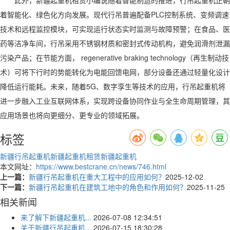
着智能化、绿色化方向发展。现代行吊普遍配备PLC控制系统、变频调速
技术和远程监控模块，可实现运行状态实时监测与故障预警；在食品、医
药等洁净车间，行吊采用不锈钢材质和密封式传动机构，避免润滑剂泄漏
污染产品；在节能方面， regenerative braking technology（再生制动技
术）可将下行时的势能转化为电能回馈电网，部分设备还通过轻量化设计
降低运行能耗。未来，随着5G、数字孪生等技术的应用，行吊起重机将
进一步融入工业互联网体系，实现跨设备协同作业与全生命周期管理，其
应用场景也将向更细分、更专业的领域拓展。
标签
新疆行吊起重机
新疆起重机租赁
新疆起重机
本文网址：
https://www.bestcrane.cn/news/746.html
上一篇：
新疆行吊起重机在重大工程中的应用如何？
2025-12-02
下一篇：
新疆行吊起重机在建筑工地中的角色和作用如何？
2025-11-25
相关新闻
来了解下新疆起重机...
2026-07-08 12:34:51
关于新疆行吊起重机...
2026-07-15 18:30:28