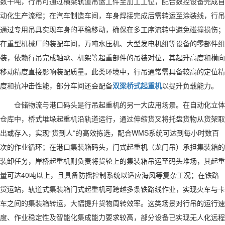
数十吨，行吊可通过横梁轨道吊运工件至加工工位，配合数控设备完成自
动化生产流程；在汽车制造车间，车身焊接完成后需转运至涂装线，行吊
通过专用吊具实现车身的平稳移动，确保在多工序流转中避免碰撞损伤；
在重型机械厂的装配车间，万吨水压机、大型发电机组等设备的零部件组
装，依赖行吊完成轴承、机架等超重部件的吊装对位，其起升高度和横向
移动精度直接影响装配质量。此类环境中，行吊通常需具备较高的定位精
度和抗冲击性能，部分车间还会配备
双梁桥式起重机
以提升负载能力。
仓储物流与港口码头是行吊起重机的另一大应用场景。在自动化立体
仓库中，桥式堆垛起重机沿轨道运行，通过伸缩货叉将托盘货物从货架取
出或存入，实现“货到人”的高效拣选，配合WMS系统可达到每小时数百
次的作业循环；在港口集装箱码头，门式起重机（龙门吊）承担集装箱的
装卸任务，岸桥起重机则负责将货轮上的集装箱吊运至码头堆场，其起重
量可达40吨以上，且具备防摇控制系统以适应海风等复杂工况；在铁路
货运站，轨道式集装箱门式起重机可跨越多条铁路线作业，实现火车与卡
车之间的集装箱转运，大幅提升货物周转效率。这类场景对行吊的运行速
度、作业稳定性及智能化集成能力要求较高，部分设备已实现无人化远程