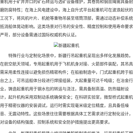
重机用于矿井井口的矿石转运与选矿设备维护，其卷筒和钢丝绳需具备耐
磨防腐特性；在海上风电建设中，海上自升式平台起重机可在波浪起伏的
工况下，将风机叶片、机舱等重物吊装至塔筒顶部，需通过动态补偿系统
抵消船体晃动影响。这类场景对行吊的安全性、精度控制和使用寿命要求
严苛，部分设备需通过国际权威机构认证。
特殊行业与定制化场景中，新疆行吊起重机呈现出多样化发展趋势。
在航空航天领域，专用起重机用于飞机机身对接、火箭部件装配，其吊具
需采用柔性连接以避免损伤精密构件；在船舶制造中，门式起重机跨于船
台之上，可吊运船体分段进行焊接组装，大起重量可达千吨级；在冶金行
业，铸造起重机用于钢水包的转运与浇注，需具备耐高温、防热辐射设
计，起升机构采用双制动系统确保安全；在科研实验室，微型桥式起重机
用于精密仪器的安装调试，运行时需实现毫米级定位精度，且具备低噪
音、无震动特性。这些场景往往需要根据具体工艺需求进行定制化设计，
对设备的结构强度、控制系统和安全防护措施提出更高要求。
此外，新疆起重机租赁小编说随着智能制造的推进，行吊起重机正朝