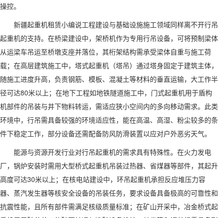
操控。
新疆起重机租赁小编说工程建设与基础设施施工领域同样离不开行吊
起重机的支持。在桥梁建设中，架桥机作为专用行吊设备，可将预制梁体
从运梁车吊运至桥墩支座并落位，其桁架结构需承受梁体自重与施工荷
载；在高层建筑施工中，塔式起重机（塔吊）通过塔身固定于建筑主体，
随施工进度升高，负责钢筋、模板、混凝土等材料的垂直运输，大工作半
径可达80米以上；在地下工程如地铁隧道施工中，门式起重机用于盾构
机部件的吊装与井下物料转运，需适应狭小空间内的多向移动需求。此类
环境中，行吊需具备较强的环境适应性，能在高温、高湿、粉尘较多的条
件下稳定工作，部分设备还需配备防风防滑装置以应对户外恶劣天气。
能源与资源开发行业对行吊起重机的需求具有特殊性。在火力发电
厂，锅炉安装时需用大型桥式起重机吊装过热器、省煤器等部件，其起升
高度可达30米以上；在核电站建设中，环吊起重机承担反应堆压力容
器、蒸汽发生器等核安全设备的吊装任务，要求设备具备极高的可靠性和
抗震性能，且所有部件需满足核级质量标准；在矿山开采中，冶金桥式起