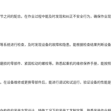
节之间的配合。在作业过程中能及时发现和纠正不安全行为，确保作业现
等系统进行检查，及时发现设备的故障和隐患。能根据检查结果判断设备
磨损的零部件、紧固松动的螺栓等。熟悉起重机的维修保养手册，能按
。在设备维修或更换零部件后，能进行调试和试运行，验证设备的性能是
杂构件的吊装方案设计、特殊工况下的吊装工艺制定等。熟悉吊装作业相