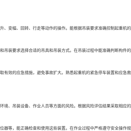
升、变幅、回转、行走等动作的操作。能根据吊装要求准确控制起重机的
和吊装要求选择合适的吊具和吊装方式。在吊装过程中能准确判断构件的
取有效的应急措施，避免事故扩大。熟悉起重机的紧急停车装置和应急
环境、吊装设备、作业人员等方面的风险。根据风险评估结果采取相应的
位器等，能正确检查和使用这些装置。在作业过程中严格遵守安全操作