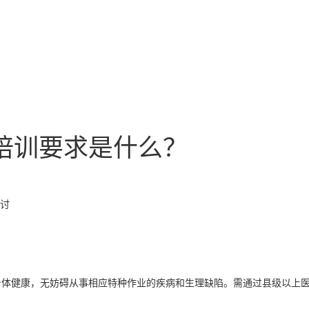
培训要求是什么？
讨
身体健康，无妨碍从事相应特种作业的疾病和生理缺陷。需通过县级以上