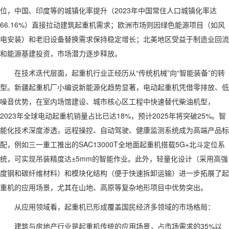
位，中国、印度等的城镇化率提升（2023年中国常住人口城镇化率达
66.16%）直接拉动建筑起重机需求；欧洲市场则因绿色能源项目（如风
电安装）和老旧设备替换需求保持稳定增长；北美地区受益于制造业回流
和能源基建投资，市场潜力逐步释放。
在技术迭代层面，起重机行业正经历从“传统机械”向“智能装备”的转
型。新疆起重机厂小编说新能源化趋势显著，电动起重机凭借零排放、低
噪音优势，在室内场馆建设、城市核心区工程中快速替代柴油机型，
2023年全球电动起重机销量占比已达18%，预计2025年将突破25%。智
能化技术深度渗透，远程操控、自动驾驶、健康监测系统成为高端产品标
配，例如三一重工推出的SAC13000T全地面起重机搭载5G+北斗定位系
统，可实现吊装精度达±5mm的智能作业。此外，轻量化设计（采用高强
度钢和碳纤维材料）和模块化结构（便于快速拆卸运输）进一步拓展了起
重机的应用场景，尤其在山地、高原等复杂地形项目中优势突出。
从应用领域看，起重机已形成覆盖国民经济多领域的市场格局：
建筑与房地产行业是起重机传统的应用场景，占市场需求的35%以