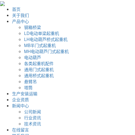
首页
关于我们
产品中心
钢箱桥梁
LD电动单梁起重机
LH电动葫芦桥式起重机
MB半门式起重机
MH电动葫芦门式起重机
电动葫芦
各类起重机配件
通用门式起重机
通用桥式起重机
悬臂吊
塔筒
生产安装运输
企业资质
新闻中心
公司新闻
行业资讯
技术资讯
在线留言