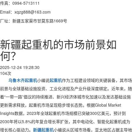
传真：0994-5713111
Email：xqzg888@163.com
厂址：新疆五家渠市甘莫东路1669号
新疆起重机的市场前景如
何？
2025-12-24 19:28:30
104次
乌鲁木齐起重机
小编说
起重机
作为工程建设领域的关键装备，其市场
前景与全球基础设施投资、工业化进程及产业升级深度绑定。近年来，随
着“一带一路”倡议的持续推进、新兴经济体城市化加速以及发达基础设施
更新需求释放，起重机市场呈现稳步增长态势。根据Global Market
Insights数据，2023年全球起重机市场规模已突破300亿美元，预计到
2030年将以5.8%的年复合增长率扩张，其中电动化、智能化起重机成为
增长核心驱动力。
新疆起重机
小编说从区域市场看，亚太地区占据主导地