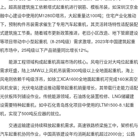
上。超高层建筑施工依赖塔式起重机进行钢筋、模板吊装，如深圳汉京金
融中心建设中使用的M1280D塔吊，大起重量达100吨；住宅产业化推动
下，预制构件吊装需求催生了专用汽车起重机，其灵活转场特性适配装配
式建筑施工节奏。随着城市更新政策推进，老旧小区改造、地下管廊建设
等项目带动中小型起重机（8-25吨级）需求激增，2023年中国建筑起重
机市场中，25吨级以下产品销量同比增长12%。
能源工程领域构成起重机高端市场的核心。风电行业对大吨位起重机
需求旺盛，陆上3MW以上风机吊装需300吨级以上全地面起重机，海上
风电则依赖千吨级浮吊，如徐工XCA1600全地面起重机可完成160米高空
风机安装；光伏电站建设推动履带起重机销量增长，其带载行走能力适配
光伏板阵列铺设作业。传统能源领域，石油炼化装置检修、LNG储罐建
设需要特种起重机，如中石化青岛炼化项目中使用的LTM1500-8.1起重
机，实现了500吨反应器的就位。
交通运输建设持续释放起重机需求。高速铁路桥梁施工中，架桥机与
汽车起重机协同作业，中国高铁建设年均消耗起重机超过2000台；公路