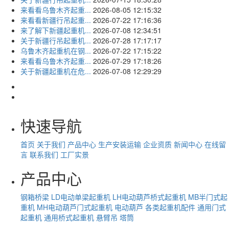
来看看乌鲁木齐起重...
2026-08-05 12:15:32
来看看新疆行吊起重...
2026-07-22 17:16:36
来了解下新疆起重机...
2026-07-08 12:34:51
关于新疆行吊起重机...
2026-07-28 17:17:17
乌鲁木齐起重机在钢...
2026-07-22 17:15:22
来看看乌鲁木齐起重...
2026-07-29 17:18:26
关于新疆起重机在危...
2026-07-08 12:29:29
快速导航
首页
关于我们
产品中心
生产安装运输
企业资质
新闻中心
在线留
言
联系我们
工厂实景
产品中心
钢箱桥梁
LD电动单梁起重机
LH电动葫芦桥式起重机
MB半门式起
重机
MH电动葫芦门式起重机
电动葫芦
各类起重机配件
通用门式
起重机
通用桥式起重机
悬臂吊
塔筒