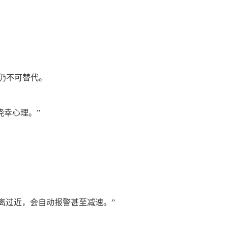
仍不可替代。
侥幸心理。”
离过近，会自动报警甚至减速。”