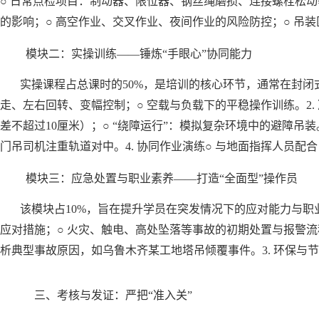
○ 日常点检项目：制动器、限位器、钢丝绳磨损、连接螺栓松动等
的影响；○ 高空作业、交叉作业、夜间作业的风险防控；○ 吊
模块二：实操训练——锤炼“手眼心”协同能力
实操课程占总课时的50%，是培训的核心环节，通常在封闭式
走、左右回转、变幅控制；○ 空载与负载下的平稳操作训练。2.
差不超过10厘米）；○ “绕障运行”：模拟复杂环境中的避障吊
门吊司机注重轨道对中。4. 协同作业演练○ 与地面指挥人员配合
模块三：应急处置与职业素养——打造“全面型”操作员
该模块占10%，旨在提升学员在突发情况下的应对能力与职业
应对措施；○ 火灾、触电、高处坠落等事故的初期处置与报警流程
析典型事故原因，如乌鲁木齐某工地塔吊倾覆事件。3. 环保与
三、考核与发证：严把“准入关”