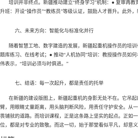
培训并非终点。新疆推动建立“终身学习”机制：● 复审再教
升班：开设“操作员”“教练员”等级认证，鼓励人才晋升。此外
六、未来方向：智能化与标准化并行
随着智慧工地、数字建造的发展，新疆起重机操作员的培训也
题库练习、在线考试；● 推动“人机协同”培训：教授操作员如何
伟表示，“培训必须与时俱进。”
七、结语：每一次起升，都是责任的托举
在新疆的建设版图上，新疆起重机的身影无处不在。它吊起
臂，用眼睛丈量距离，用头脑判断风险，用责任守护安全。从一
畏铺就的道路。而培训课程，正是这条路上坚实的起点。正如一
位，都是对专业的致敬。而这一切，始于那堂看似平凡，却意义