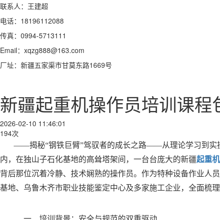
联系人：王建超
电话：18196112088
传真：0994-5713111
Email：xqzg888@163.com
厂址：新疆五家渠市甘莫东路1669号
新疆起重机操作员培训课程
2026-02-10 11:46:01
194次
——揭秘“钢铁巨臂”驾驭者的成长之路——从理论学习到实
内，在独山子石化基地的高耸塔架间，一台台庞大的新疆
起重机
背后那位沉着冷静、技术娴熟的操作员。作为特种设备作业人员
基地、乌鲁木齐市职业技能鉴定中心及多家施工企业，全面梳理
一、培训背景：安全与规范的双重驱动