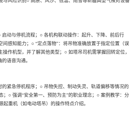
环境与风险识别○ 高原、风沙、低温、雨雪等新疆典型气候对设备
○ 启动与停机流程；○ 各机构联动操作：起升、下降、前后行
空间感知能力；○ “定点落物”：将吊物准确放置于指定位置（误
种主操作机型，并了解其他类型；○ 如塔吊司机需掌握回转定位，
准确的语音沟通。
障时的紧急停机程序；○ 吊物失控、制动失灵、轨道偏移等情况的
；○ 强调“安全第一、预防为主”的职业理念；○ 案例教学：分
能源起重机（如电动塔吊）的操作特点介绍。