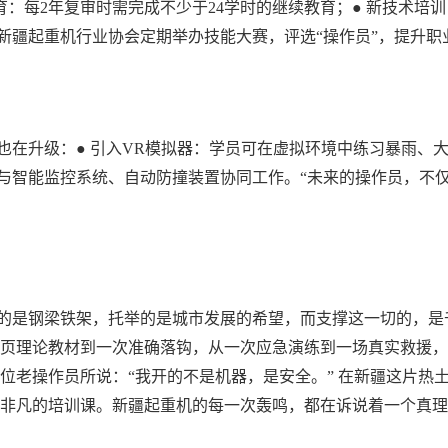
育：每2年复审时需完成不少于24学时的继续教育；● 新技术培
，新疆起重机行业协会定期举办技能大赛，评选“操作员”，提升职
在升级：● 引入VR模拟器：学员可在虚拟环境中练习暴雨、大
与智能监控系统、自动防撞装置协同工作。“未来的操作员，不仅是
的是钢梁铁架，托举的是城市发展的希望，而支撑这一切的，是
页理论教材到一次准确落钩，从一次应急演练到一场真实救援，
位老操作员所说：“我开的不是机器，是安全。” 在新疆这片热
非凡的培训课。新疆起重机的每一次轰鸣，都在诉说着一个真理