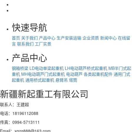
快速导航
首页
关于我们
产品中心
生产安装运输
企业资质
新闻中心
在线留
言
联系我们
工厂实景
产品中心
钢箱桥梁
LD电动单梁起重机
LH电动葫芦桥式起重机
MB半门式起
重机
MH电动葫芦门式起重机
电动葫芦
各类起重机配件
通用门式
起重机
通用桥式起重机
悬臂吊
塔筒
新疆新起重工有限公司
联系人：王建超
电话：18196112088
传真：0994-5713111
Email：xqzg888@163.com