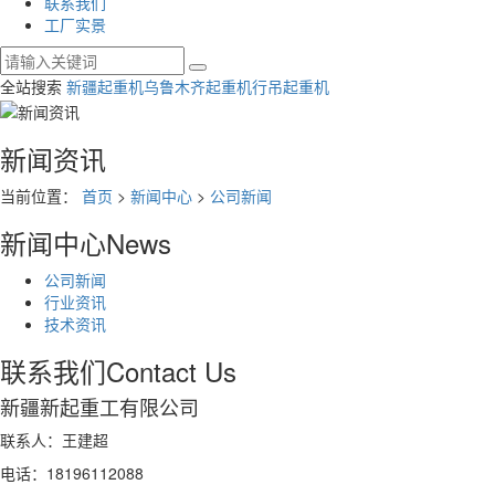
联系我们
工厂实景
全站搜索
新疆起重机
乌鲁木齐起重机
行吊起重机
新闻资讯
当前位置：
首页
>
新闻中心
>
公司新闻
新闻中心
News
公司新闻
行业资讯
技术资讯
联系我们
Contact Us
新疆新起重工有限公司
联系人：王建超
电话：18196112088