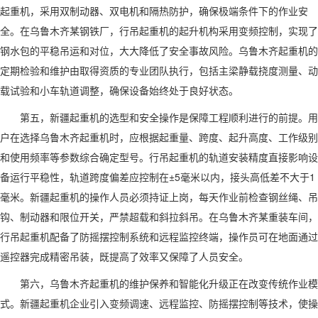
起重机，采用双制动器、双电机和隔热防护，确保极端条件下的作业安
全。在乌鲁木齐某钢铁厂，行吊起重机的起升机构采用变频控制，实现了
钢水包的平稳吊运和对位，大大降低了安全事故风险。乌鲁木齐起重机的
定期检验和维护由取得资质的专业团队执行，包括主梁静载挠度测量、动
载试验和小车轨道调整，确保设备始终处于良好状态。
第五，新疆起重机的选型和安全操作是保障工程顺利进行的前提。用
户在选择乌鲁木齐起重机时，应根据起重量、跨度、起升高度、工作级别
和使用频率等参数综合确定型号。行吊起重机的轨道安装精度直接影响设
备运行平稳性，轨道跨度偏差应控制在±5毫米以内，接头高低差不大于1
毫米。新疆起重机的操作人员必须持证上岗，每天作业前检查钢丝绳、吊
钩、制动器和限位开关，严禁超载和斜拉斜吊。在乌鲁木齐某重装车间，
行吊起重机配备了防摇摆控制系统和远程监控终端，操作员可在地面通过
遥控器完成精密吊装，既提高了效率又保障了人员安全。
第六，乌鲁木齐起重机的维护保养和智能化升级正在改变传统作业模
式。新疆起重机企业引入变频调速、远程监控、防摇摆控制等技术，使操