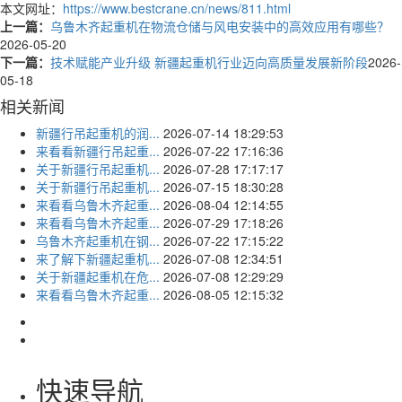
本文网址：
https://www.bestcrane.cn/news/811.html
上一篇：
乌鲁木齐起重机在物流仓储与风电安装中的高效应用有哪些？
2026-05-20
下一篇：
技术赋能产业升级 新疆起重机行业迈向高质量发展新阶段
2026-
05-18
相关新闻
新疆行吊起重机的润...
2026-07-14 18:29:53
来看看新疆行吊起重...
2026-07-22 17:16:36
关于新疆行吊起重机...
2026-07-28 17:17:17
关于新疆行吊起重机...
2026-07-15 18:30:28
来看看乌鲁木齐起重...
2026-08-04 12:14:55
来看看乌鲁木齐起重...
2026-07-29 17:18:26
乌鲁木齐起重机在钢...
2026-07-22 17:15:22
来了解下新疆起重机...
2026-07-08 12:34:51
关于新疆起重机在危...
2026-07-08 12:29:29
来看看乌鲁木齐起重...
2026-08-05 12:15:32
快速导航