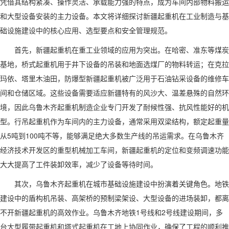
凭借其结构紧凑、操作灵活、承载能力强的特点，成为车间内部物料搬运
和大型设备安装的主力设备。本文将详细探讨新疆起重机在工业制造与基
础设施建设中的核心应用、选型要点和安全管理规范。
首先，新疆起重机在重工业领域的应用为突出。在哈密、准东等煤炭
基地，桥式起重机用于井下设备的吊装和地面选煤厂的物料转运；在克拉
玛依、塔里木油田，防爆型新疆起重机被广泛用于石油钻采设备的维修车
间和仓储区域。这些设备需要适应新疆特有的风沙大、温差悬殊的自然环
境，因此乌鲁木齐起重机制造企业专门开发了耐候性强、抗风性能好的机
型。行吊起重机作为车间内的主力设备，通常采用双梁结构，额定起重量
从5吨到100吨不等，能够满足绝大多数生产线的吊运需求。在乌鲁木齐
经济技术开发区的重型机械加工车间，新疆起重机的定位和变频调速功能
大大提高了工件装卸效率，减少了设备等待时间。
其次，乌鲁木齐起重机在城市基础设施建设中扮演着关键角色。地铁
建设中的盾构机吊装、高架桥的预制梁架设、大型设备的进场装卸，都离
不开新疆起重机的高效作业。乌鲁木齐地铁1号线和2号线建设期间，多
台大型履带起重机和塔式起重机在工地上协同作业，确保了工程的顺利推