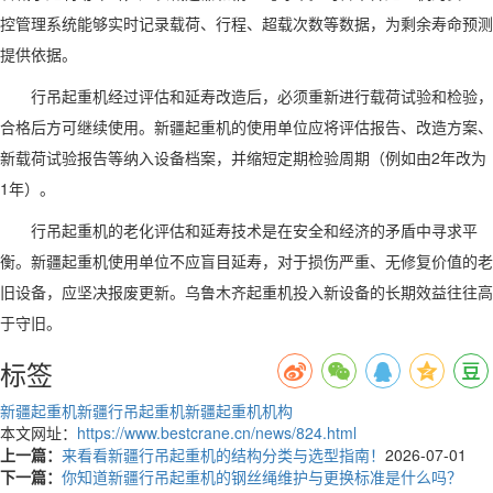
控管理系统能够实时记录载荷、行程、超载次数等数据，为剩余寿命预测
提供依据。
行吊起重机经过评估和延寿改造后，必须重新进行载荷试验和检验，
合格后方可继续使用。新疆起重机的使用单位应将评估报告、改造方案、
新载荷试验报告等纳入设备档案，并缩短定期检验周期（例如由2年改为
1年）。
行吊起重机的老化评估和延寿技术是在安全和经济的矛盾中寻求平
衡。新疆起重机使用单位不应盲目延寿，对于损伤严重、无修复价值的老
旧设备，应坚决报废更新。乌鲁木齐起重机投入新设备的长期效益往往高
于守旧。
标签
新疆起重机
新疆行吊起重机新疆起重机机构
本文网址：
https://www.bestcrane.cn/news/824.html
上一篇：
来看看新疆行吊起重机的结构分类与选型指南！
2026-07-01
下一篇：
你知道新疆行吊起重机的钢丝绳维护与更换标准是什么吗？