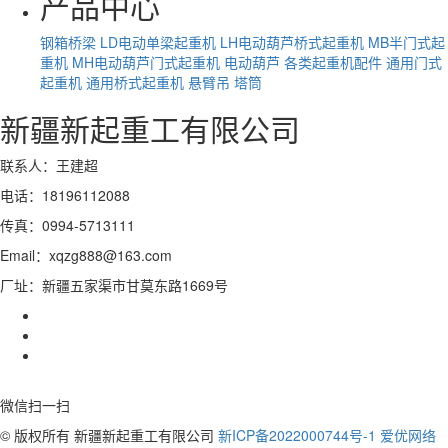
产品中心
钢箱桥梁
LD电动单梁起重机
LH电动葫芦桥式起重机
MB半门式起
重机
MH电动葫芦门式起重机
电动葫芦
各类起重机配件
通用门式
起重机
通用桥式起重机
悬臂吊
塔筒
新疆新起重工有限公司
联系人：王建超
电话：18196112088
传真：0994-5713111
Email：xqzg888@163.com
厂址：新疆五家渠市甘莫东路1669号
微信扫一扫
© 版权所有 新疆新起重工有限公司
新ICP备2022000744号-1
爱优网络