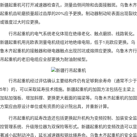
新疆起重机可打开减速器检查孔，测量齿侧间隙和齿面接触斑。乌鲁木齐
起重机齿轮磨损量超过齿厚的20%应予更换。制动器制动轮表面出现裂纹
或锥度过大时应更换。
行吊起重机的电气系统老化体现在绝缘老化、触点磨损、线路氧化。
新疆起重机用兆欧表测量电机绕组对地绝缘电阻，低于1兆欧应更换。乌
鲁木齐起重机的接触器和继电器触点出现凹坑或熔焊应更换。乌鲁木齐行
吊起重机的老旧电缆应全部更换为耐油耐候型。
行吊起重机经过评估确认主要结构件仍有足够剩余寿命（通常不少于
5年）的，可以采取延寿技术措施。新疆起重机的加固方法包括在主梁上
加贴加强板、增加斜撑、更换更大截面的端梁等。乌鲁木齐起重机的加固
方案应由原设计单位或有资质的设计院出具，并重新计算。
行吊起重机的延寿改造还包括更换起升机构为变频控制、加装安全监
控管理系统、升级限位器为双保险等形式。新疆起重机的变频改造可以显
著减小起制动冲击，延长减速器和钢丝绳寿命。乌鲁木齐起重机的安全监