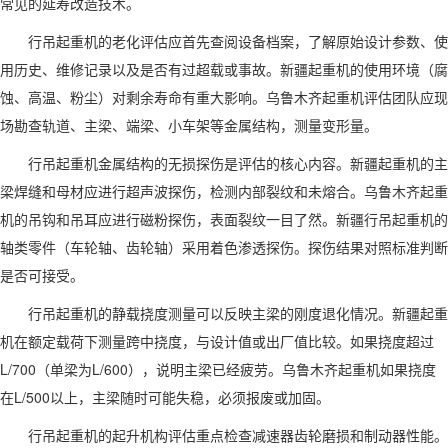
常见的延寿改造技术。
行吊起重机的老化评估应首先查阅设备档案，了解原始设计参数、使
用历史、维修记录以及是否有过超载或事故。新疆起重机的使用环境（腐
蚀、高温、粉尘）对剩余寿命有重大影响。乌鲁木齐起重机评估团队应现
场勘查轨道、主梁、端梁、小车架等金属结构，测量变形量。
行吊起重机金属结构的无损探伤是评估的核心内容。新疆起重机的主
梁焊缝和母材应进行超声波探伤，检测内部裂纹和未熔合。乌鲁木齐起重
机的吊钩和吊耳应进行磁粉探伤，表面裂纹一目了然。新疆行吊起重机的
轴类零件（车轮轴、齿轮轴）采用着色渗透探伤。探伤结果对照标准判断
是否可接受。
行吊起重机的静载挠度测量可以反映主梁的刚度退化情况。新疆起重
机在额定载荷下测量跨中挠度，与设计值或出厂值比较。如果挠度超过
L/700（单梁为L/600），说明主梁已经疲劳。乌鲁木齐起重机如果挠度
在L/500以上，主梁随时可能失稳，必须报废或加固。
行吊起重机的起升机构评估重点检查减速器齿轮磨损和制动器性能。