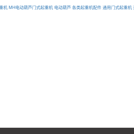
重机
MH电动葫芦门式起重机
电动葫芦
各类起重机配件
通用门式起重机