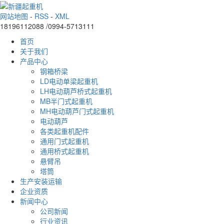
网站地图
-
RSS
-
XML
18196112088 /0994-5713111
首页
关于我们
产品中心
钢箱桥梁
LD电动单梁起重机
LH电动葫芦桥式起重机
MB半门式起重机
MH电动葫芦门式起重机
电动葫芦
各类起重机配件
通用门式起重机
通用桥式起重机
悬臂吊
塔筒
生产安装运输
企业资质
新闻中心
公司新闻
行业资讯