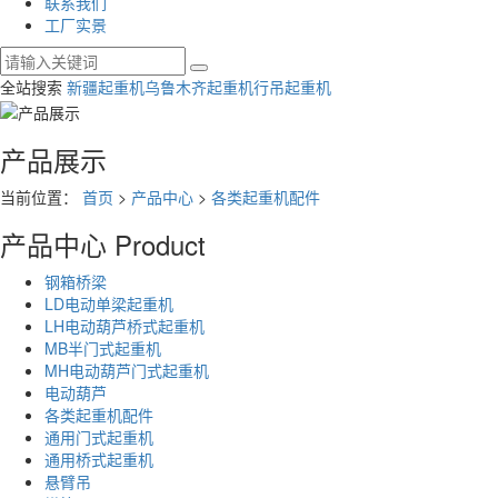
联系我们
工厂实景
全站搜索
新疆起重机
乌鲁木齐起重机
行吊起重机
产品展示
当前位置：
首页
>
产品中心
>
各类起重机配件
产品中心
Product
钢箱桥梁
LD电动单梁起重机
LH电动葫芦桥式起重机
MB半门式起重机
MH电动葫芦门式起重机
电动葫芦
各类起重机配件
通用门式起重机
通用桥式起重机
悬臂吊