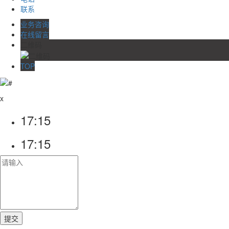
联系
业务咨询
在线留言
二维码
TOP
x
17:15
17:15