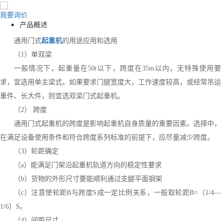
我要询价
产品概述
通用门式
起重机
的
用途应用和选用
（1）单双梁
一般情况下，起重量在50t以下，跨度在35m以内，无特殊使用要
求，宜选用单主梁式。如果要求门腿宽度大，工作速度较高，或经常吊运
重件、长大件，则宜选双梁门式起重机。
（2） 跨度
通用门式起重机的跨度是影响起重机自身质量的重要因素。选择中，
在满足设备使用条件和符合跨度系列标准的前提下，应尽量减少跨度。
（3）轮距确定
（a）能满足门架沿起重机轨道方向的稳定性要求
（b）货物的外形尺寸要能顺利通过支腿平面钢架
（c）注意使轮距B与跨度S成一定比例关系，一般取轮距B=（1/4—
1/6）S。
（4）间距尺寸