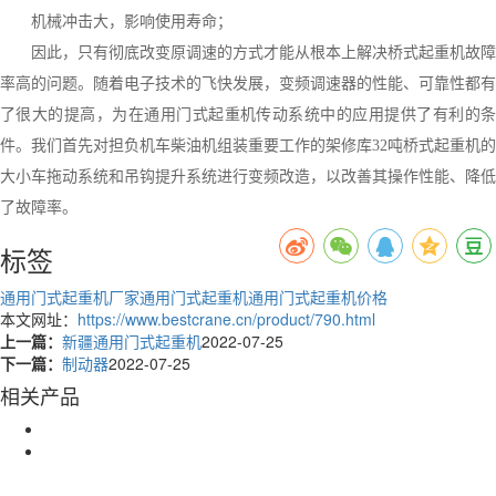
机械冲击大，影响使用寿命；
因此，只有彻底改变原调速的方式才能从根本上解决桥式起重机故障
率高的问题。随着电子技术的飞快发展，变频调速器的性能、可靠性都有
了很大的提高，为在通用门式起重机传动系统中的应用提供了有利的条
件。我们首先对担负机车柴油机组装重要工作的架修库32吨桥式起重机的
大小车拖动系统和吊钩提升系统进行变频改造，以改善其操作性能、降低
了故障率。
标签
通用门式起重机厂家
通用门式起重机
通用门式起重机价格
本文网址：
https://www.bestcrane.cn/product/790.html
上一篇：
新疆通用门式起重机
2022-07-25
下一篇：
制动器
2022-07-25
相关产品