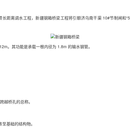
一项长距离调水工程，
新疆
钢箱桥梁工程将引额济乌南干渠 10#节制闸和
12m。其功能是承载一根内径为 1.8m 的输水钢管。
跨越桥孔的总称。
传至基础的结构物。