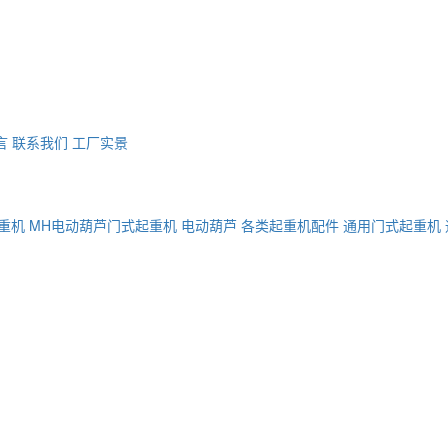
言
联系我们
工厂实景
重机
MH电动葫芦门式起重机
电动葫芦
各类起重机配件
通用门式起重机