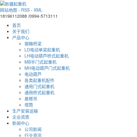
网站地图
-
RSS
-
XML
18196112088 /0994-5713111
首页
关于我们
产品中心
钢箱桥梁
LD电动单梁起重机
LH电动葫芦桥式起重机
MB半门式起重机
MH电动葫芦门式起重机
电动葫芦
各类起重机配件
通用门式起重机
通用桥式起重机
悬臂吊
塔筒
生产安装运输
企业资质
新闻中心
公司新闻
行业资讯