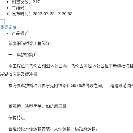
浏览次数：
217
二维码：
发布时间：
2022-07-25 17:20:52
我要询价
产品概述
新疆钢箱桥梁工程简介
一、巡护桥简介
本工程位于乌伦古湖湿地公园内，乌伦古湖湿地公园位于新疆福海县
岸湖滨岸带及缓冲带
福海县巡护桥项目位于克阿铁路和G576改线段之间，工程建设范围全
景观桥，造型优美，如雄鹰展翅。
结构特点
合理分段方便运输安装、大件运输、远距离运输。