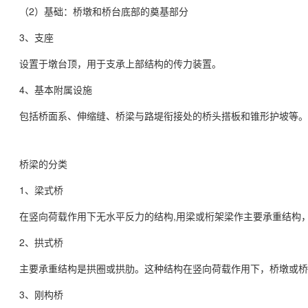
（2）基础：桥墩和桥台底部的奠基部分
3、支座
设置于墩台顶，用于支承上部结构的传力装置。
4、基本附属设施
包括桥面系、伸缩缝、桥梁与路堤衔接处的桥头搭板和锥形护坡等。
桥梁的分类
1、梁式桥
在竖向荷载作用下无水平反力的结构,用梁或桁架梁作主要承重结构
2、拱式桥
主要承重结构是拱圈或拱肋。这种结构在竖向荷载作用下，桥墩或桥
3、刚构桥