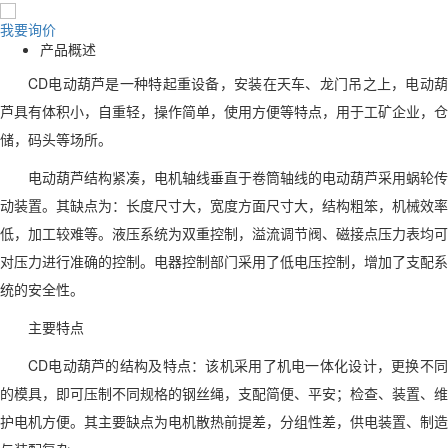
我要询价
产品概述
CD电动葫芦是一种特起重设备，安装在天车、龙门吊之上，电动葫
芦具有体积小，自重轻，操作简单，使用方便等特点，用于工矿企业，仓
储，码头等场所。
电动葫芦结构紧凑，电机轴线垂直于卷筒轴线的电动葫芦采用蜗轮传
动装置。其缺点为：长度尺寸大，宽度方面尺寸大，结构粗笨，机械效率
低，加工较难等。液压系统为双重控制，溢流调节阀、磁接点压力表均可
对压力进行准确的控制。电器控制部门采用了低电压控制，增加了支配系
统的安全性。
主要特点
CD电动葫芦的结构及特点：该机采用了机电一体化设计，更换不同
的模具，即可压制不同规格的钢丝绳，支配简便、平安；检查、装置、维
护电机方便。其主要缺点为电机散热前提差，分组性差，供电装置、制造