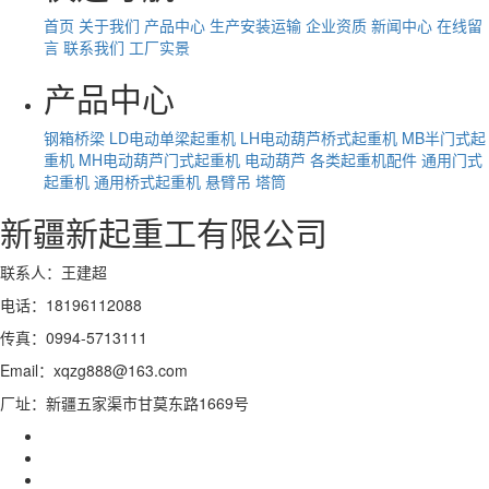
首页
关于我们
产品中心
生产安装运输
企业资质
新闻中心
在线留
言
联系我们
工厂实景
产品中心
钢箱桥梁
LD电动单梁起重机
LH电动葫芦桥式起重机
MB半门式起
重机
MH电动葫芦门式起重机
电动葫芦
各类起重机配件
通用门式
起重机
通用桥式起重机
悬臂吊
塔筒
新疆新起重工有限公司
联系人：王建超
电话：18196112088
传真：0994-5713111
Email：xqzg888@163.com
厂址：新疆五家渠市甘莫东路1669号