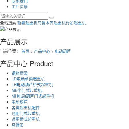
联系我们
工厂实景
全站搜索
新疆起重机
乌鲁木齐起重机
行吊起重机
产品展示
当前位置：
首页
>
产品中心
>
电动葫芦
产品中心
Product
钢箱桥梁
LD电动单梁起重机
LH电动葫芦桥式起重机
MB半门式起重机
MH电动葫芦门式起重机
电动葫芦
各类起重机配件
通用门式起重机
通用桥式起重机
悬臂吊