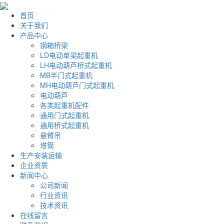
首页
关于我们
产品中心
钢箱桥梁
LD电动单梁起重机
LH电动葫芦桥式起重机
MB半门式起重机
MH电动葫芦门式起重机
电动葫芦
各类起重机配件
通用门式起重机
通用桥式起重机
悬臂吊
塔筒
生产安装运输
企业资质
新闻中心
公司新闻
行业资讯
技术资讯
在线留言