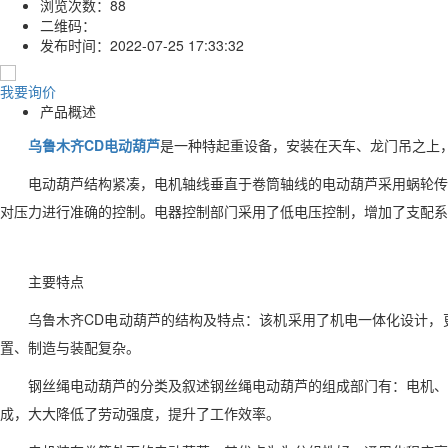
浏览次数：
88
二维码：
发布时间：
2022-07-25 17:33:32
我要询价
产品概述
乌鲁木齐CD电动葫芦
是一种特起重设备，安装在天车、龙门吊之上
电动葫芦结构紧凑，电机轴线垂直于卷筒轴线的电动葫芦采用蜗轮传
对压力进行准确的控制。电器控制部门采用了低电压控制，增加了支配系
主要特点
乌鲁木齐
CD电动葫芦的结构及特点：该机采用了机电一体化设计
置、制造与装配复杂。
钢丝绳电动葫芦的分类及叙述钢丝绳电动葫芦的组成部门有：电机、
成，大大降低了劳动强度，提升了工作效率。