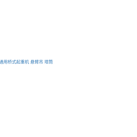
通用桥式起重机
悬臂吊
塔筒