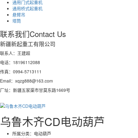
通用门式起重机
通用桥式起重机
悬臂吊
塔筒
联系我们
Contact Us
新疆新起重工有限公司
联系人：王建超
电话：18196112088
传真：0994-5713111
Email：xqzg888@163.com
厂址：新疆五家渠市甘莫东路1669号
乌鲁木齐CD电动葫芦
所属分类：
电动葫芦