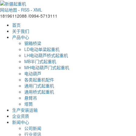
网站地图
-
RSS
-
XML
18196112088 /0994-5713111
首页
关于我们
产品中心
钢箱桥梁
LD电动单梁起重机
LH电动葫芦桥式起重机
MB半门式起重机
MH电动葫芦门式起重机
电动葫芦
各类起重机配件
通用门式起重机
通用桥式起重机
悬臂吊
塔筒
生产安装运输
企业资质
新闻中心
公司新闻
行业资讯