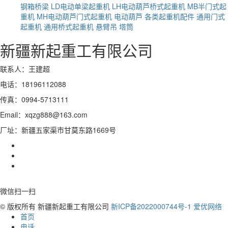
钢箱桥梁
LD电动单梁起重机
LH电动葫芦桥式起重机
MB半门式起
重机
MH电动葫芦门式起重机
电动葫芦
各类起重机配件
通用门式
起重机
通用桥式起重机
悬臂吊
塔筒
新疆新起重工有限公司
联系人：王建超
电话：18196112088
传真：0994-5713111
Email：xqzg888@163.com
厂址：新疆五家渠市甘莫东路1669号
微信扫一扫
© 版权所有 新疆新起重工有限公司
新ICP备2022000744号-1
爱优网络
首页
电话