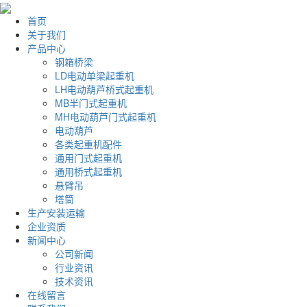
首页
关于我们
产品中心
钢箱桥梁
LD电动单梁起重机
LH电动葫芦桥式起重机
MB半门式起重机
MH电动葫芦门式起重机
电动葫芦
各类起重机配件
通用门式起重机
通用桥式起重机
悬臂吊
塔筒
生产安装运输
企业资质
新闻中心
公司新闻
行业资讯
技术资讯
在线留言