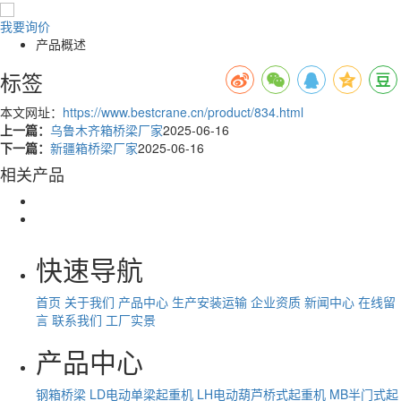
我要询价
产品概述
标签
本文网址：
https://www.bestcrane.cn/product/834.html
上一篇：
乌鲁木齐箱桥梁厂家
2025-06-16
下一篇：
新疆箱桥梁厂家
2025-06-16
相关产品
快速导航
首页
关于我们
产品中心
生产安装运输
企业资质
新闻中心
在线留
言
联系我们
工厂实景
产品中心
钢箱桥梁
LD电动单梁起重机
LH电动葫芦桥式起重机
MB半门式起