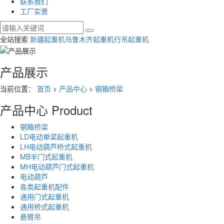
联系我们
工厂实景
全站搜索
新疆起重机
乌鲁木齐起重机
行吊起重机
产品展示
当前位置：
首页
>
产品中心
>
钢箱桥梁
产品中心
Product
钢箱桥梁
LD电动单梁起重机
LH电动葫芦桥式起重机
MB半门式起重机
MH电动葫芦门式起重机
电动葫芦
各类起重机配件
通用门式起重机
通用桥式起重机
悬臂吊