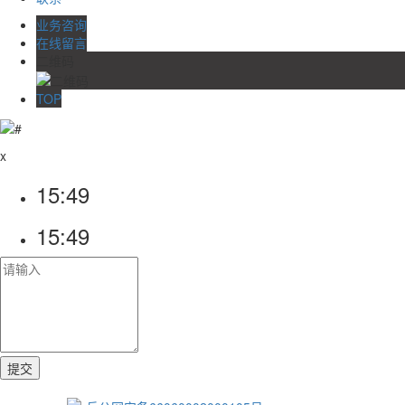
业务咨询
在线留言
二维码
TOP
x
15:49
15:49