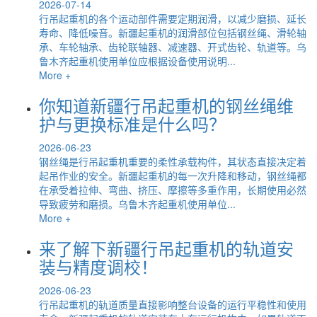
2026-07-14
行吊起重机的各个运动部件需要定期润滑，以减少磨损、延长
寿命、降低噪音。新疆起重机的润滑部位包括钢丝绳、滑轮轴
承、车轮轴承、齿轮联轴器、减速器、开式齿轮、轨道等。乌
鲁木齐起重机使用单位应根据设备使用说明...
More +
你知道新疆行吊起重机的钢丝绳维
护与更换标准是什么吗？
2026-06-23
钢丝绳是行吊起重机重要的柔性承载构件，其状态直接决定着
起吊作业的安全。新疆起重机的每一次升降和移动，钢丝绳都
在承受着拉伸、弯曲、挤压、摩擦等多重作用，长期使用必然
导致疲劳和磨损。乌鲁木齐起重机使用单位...
More +
来了解下新疆行吊起重机的轨道安
装与精度调校！
2026-06-23
行吊起重机的轨道质量直接影响整台设备的运行平稳性和使用