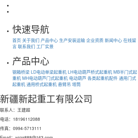
快速导航
首页
关于我们
产品中心
生产安装运输
企业资质
新闻中心
在线留
言
联系我们
工厂实景
产品中心
钢箱桥梁
LD电动单梁起重机
LH电动葫芦桥式起重机
MB半门式起
重机
MH电动葫芦门式起重机
电动葫芦
各类起重机配件
通用门式
起重机
通用桥式起重机
悬臂吊
塔筒
新疆新起重工有限公司
联系人：王建超
电话：18196112088
传真：0994-5713111
Email：xqzg888@163.com