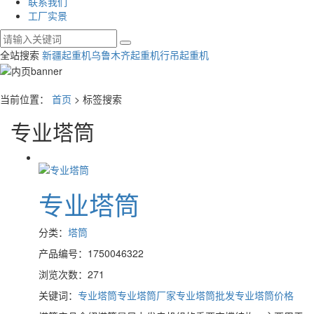
联系我们
工厂实景
全站搜索
新疆起重机
乌鲁木齐起重机
行吊起重机
当前位置：
首页
> 标签搜索
专业塔筒
专业塔筒
分类：
塔筒
产品编号：1750046322
浏览次数：271
关键词：
专业塔筒
专业塔筒厂家
专业塔筒批发
专业塔筒价格