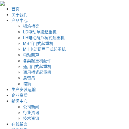
首页
关于我们
产品中心
钢箱桥梁
LD电动单梁起重机
LH电动葫芦桥式起重机
MB半门式起重机
MH电动葫芦门式起重机
电动葫芦
各类起重机配件
通用门式起重机
通用桥式起重机
悬臂吊
塔筒
生产安装运输
企业资质
新闻中心
公司新闻
行业资讯
技术资讯
在线留言