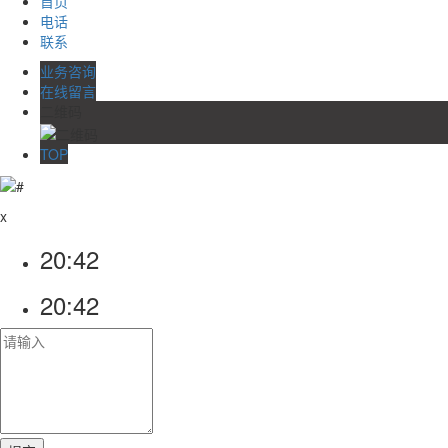
首页
电话
联系
业务咨询
在线留言
二维码
TOP
x
20:42
20:42