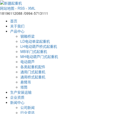
网站地图
-
RSS
-
XML
18196112088 /0994-5713111
首页
关于我们
产品中心
钢箱桥梁
LD电动单梁起重机
LH电动葫芦桥式起重机
MB半门式起重机
MH电动葫芦门式起重机
电动葫芦
各类起重机配件
通用门式起重机
通用桥式起重机
悬臂吊
塔筒
生产安装运输
企业资质
新闻中心
公司新闻
行业资讯