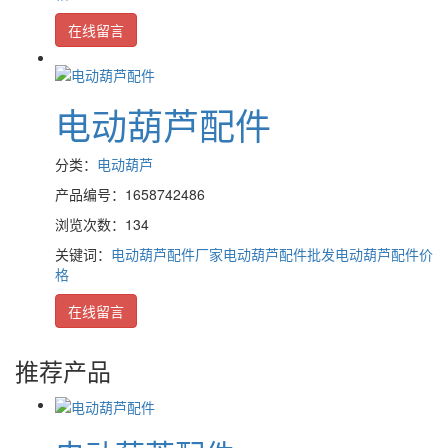
在线留言
电动葫芦配件
分类：
电动葫芦
产品编号：1658742486
浏览次数：134
关键词：
电动葫芦配件厂家
电动葫芦配件批发
电动葫芦配件价
格
在线留言
推荐产品