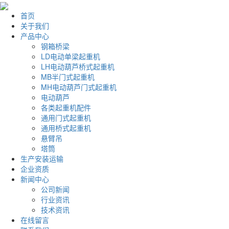
首页
关于我们
产品中心
钢箱桥梁
LD电动单梁起重机
LH电动葫芦桥式起重机
MB半门式起重机
MH电动葫芦门式起重机
电动葫芦
各类起重机配件
通用门式起重机
通用桥式起重机
悬臂吊
塔筒
生产安装运输
企业资质
新闻中心
公司新闻
行业资讯
技术资讯
在线留言