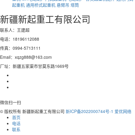
起重机
通用桥式起重机
悬臂吊
塔筒
新疆新起重工有限公司
联系人：王建超
电话：18196112088
传真：0994-5713111
Email：xqzg888@163.com
厂址：新疆五家渠市甘莫东路1669号
微信扫一扫
© 版权所有 新疆新起重工有限公司
新ICP备2022000744号-1
爱优网络
首页
电话
联系