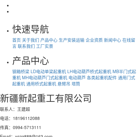
快速导航
首页
关于我们
产品中心
生产安装运输
企业资质
新闻中心
在线留
言
联系我们
工厂实景
产品中心
钢箱桥梁
LD电动单梁起重机
LH电动葫芦桥式起重机
MB半门式起
重机
MH电动葫芦门式起重机
电动葫芦
各类起重机配件
通用门式
起重机
通用桥式起重机
悬臂吊
塔筒
新疆新起重工有限公司
联系人：王建超
电话：18196112088
传真：0994-5713111
Email：xqzg888@163.com