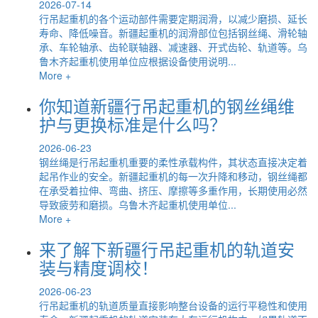
2026-07-14
行吊起重机的各个运动部件需要定期润滑，以减少磨损、延长
寿命、降低噪音。新疆起重机的润滑部位包括钢丝绳、滑轮轴
承、车轮轴承、齿轮联轴器、减速器、开式齿轮、轨道等。乌
鲁木齐起重机使用单位应根据设备使用说明...
More +
你知道新疆行吊起重机的钢丝绳维
护与更换标准是什么吗？
2026-06-23
钢丝绳是行吊起重机重要的柔性承载构件，其状态直接决定着
起吊作业的安全。新疆起重机的每一次升降和移动，钢丝绳都
在承受着拉伸、弯曲、挤压、摩擦等多重作用，长期使用必然
导致疲劳和磨损。乌鲁木齐起重机使用单位...
More +
来了解下新疆行吊起重机的轨道安
装与精度调校！
2026-06-23
行吊起重机的轨道质量直接影响整台设备的运行平稳性和使用