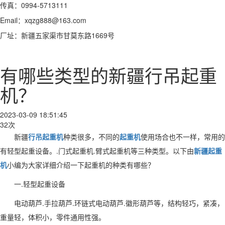
传真：0994-5713111
Email：xqzg888@163.com
厂址：新疆五家渠市甘莫东路1669号
有哪些类型的新疆行吊起重
机？
2023-03-09 18:51:45
32次
新疆
行吊起重机
种类很多，不同的
起重机
使用场合也不一样，常用的
有轻型起重设备。.门式起重机.臂式起重机等三种类型。以下由
新疆起重
机
小编为大家详细介绍一下起重机的种类有哪些？
一.轻型起重设备
电动葫芦.手拉葫芦.环链式电动葫芦.徽形葫芦等，结构轻巧，紧凑，
重量轻，体积小，零件通用性强。