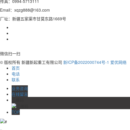
传真：0994-5713111
Email：xqzg888@163.com
厂址：新疆五家渠市甘莫东路1669号
微信扫一扫
© 版权所有 新疆新起重工有限公司
新ICP备2022000744号-1
爱优网络
首页
电话
联系
业务咨询
在线留言
二维码
TOP