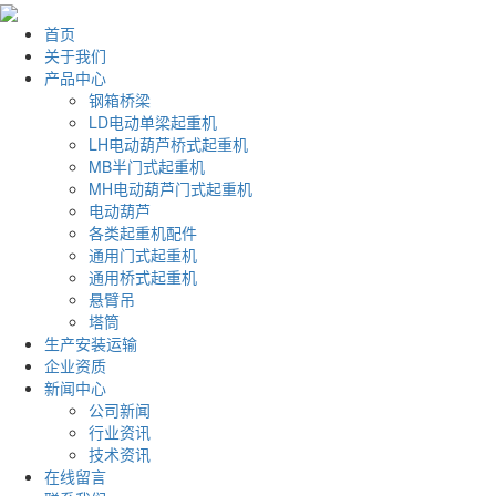
首页
关于我们
产品中心
钢箱桥梁
LD电动单梁起重机
LH电动葫芦桥式起重机
MB半门式起重机
MH电动葫芦门式起重机
电动葫芦
各类起重机配件
通用门式起重机
通用桥式起重机
悬臂吊
塔筒
生产安装运输
企业资质
新闻中心
公司新闻
行业资讯
技术资讯
在线留言