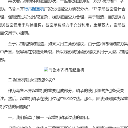
再次看吊钩钩体的截面形状，一般都是圆形的。.方形.梯形和“T”字
形。乌鲁木齐
行吊起重机
厂家说根据受力情况分析，“T“字形截面设计合
理，但锻造过程也比较复杂；梯形截面受力合理，易于锻造，而矩形(方
形)截面仅用于片状挂钩，截面承载能力不充分利用，重量较大，圆形截
面仅用于小挂钩。
至于吊钩尾部的锻造，如果采用三角形螺纹，由于这种结构的应力集
中严重，很容易在裂缝处断裂，所以梯形或锯齿形螺纹多用于大型吊钩尾
部。
二.起重机轴承过热怎么办？
作为乌鲁木齐起重机的重要组成部分，轴承的使用和维护也备受关
注。然后，起重机轴承在使用过程中经常过热。那么，应该如何解决起重
机过热的问题呢？
一，我们简单了解一下起重机轴承过热的原因。
起重机轴承在工作状态下需要不断旋转和摩擦，在摩擦过程中会不断