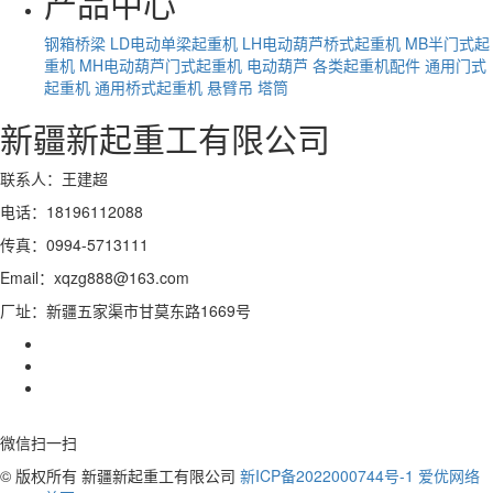
产品中心
钢箱桥梁
LD电动单梁起重机
LH电动葫芦桥式起重机
MB半门式起
重机
MH电动葫芦门式起重机
电动葫芦
各类起重机配件
通用门式
起重机
通用桥式起重机
悬臂吊
塔筒
新疆新起重工有限公司
联系人：王建超
电话：18196112088
传真：0994-5713111
Email：xqzg888@163.com
厂址：新疆五家渠市甘莫东路1669号
微信扫一扫
© 版权所有 新疆新起重工有限公司
新ICP备2022000744号-1
爱优网络