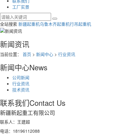
联系我们
工厂实景
全站搜索
新疆起重机
乌鲁木齐起重机
行吊起重机
新闻资讯
当前位置：
首页
>
新闻中心
>
行业资讯
新闻中心
News
公司新闻
行业资讯
技术资讯
联系我们
Contact Us
新疆新起重工有限公司
联系人：王建超
电话：18196112088