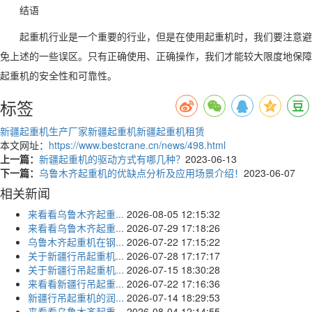
结语
起重机行业是一个重要的行业，但是在使用起重机时，我们要注意避
免上述的一些误区。只有正确使用、正确操作，我们才能较大限度地保障
起重机的安全性和可靠性。
标签
新疆起重机生产厂家
新疆起重机
新疆起重机租赁
本文网址：
https://www.bestcrane.cn/news/498.html
上一篇：
新疆起重机的驱动方式有哪几种？
2023-06-13
下一篇：
乌鲁木齐起重机的优缺点分析及应用场景介绍！
2023-06-07
相关新闻
来看看乌鲁木齐起重...
2026-08-05 12:15:32
来看看乌鲁木齐起重...
2026-07-29 17:18:26
乌鲁木齐起重机在钢...
2026-07-22 17:15:22
关于新疆行吊起重机...
2026-07-28 17:17:17
关于新疆行吊起重机...
2026-07-15 18:30:28
来看看新疆行吊起重...
2026-07-22 17:16:36
新疆行吊起重机的润...
2026-07-14 18:29:53
来看看乌鲁木齐起重...
2026-08-04 12:14:55