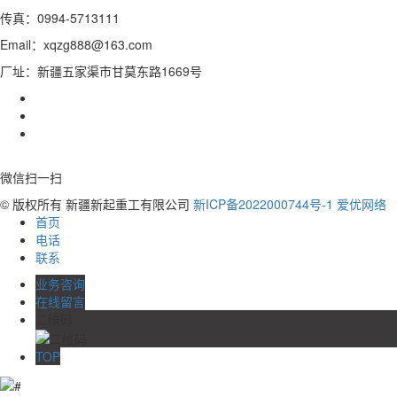
传真：0994-5713111
Email：xqzg888@163.com
厂址：新疆五家渠市甘莫东路1669号
微信扫一扫
© 版权所有 新疆新起重工有限公司
新ICP备2022000744号-1
爱优网络
首页
电话
联系
业务咨询
在线留言
二维码
TOP