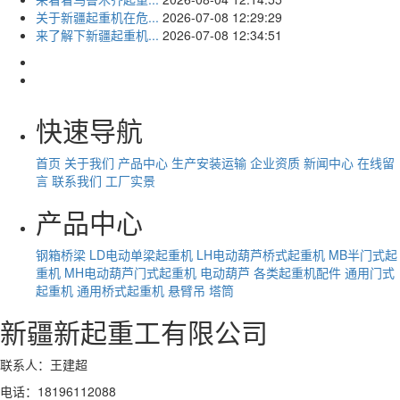
关于新疆起重机在危...
2026-07-08 12:29:29
来了解下新疆起重机...
2026-07-08 12:34:51
快速导航
首页
关于我们
产品中心
生产安装运输
企业资质
新闻中心
在线留
言
联系我们
工厂实景
产品中心
钢箱桥梁
LD电动单梁起重机
LH电动葫芦桥式起重机
MB半门式起
重机
MH电动葫芦门式起重机
电动葫芦
各类起重机配件
通用门式
起重机
通用桥式起重机
悬臂吊
塔筒
新疆新起重工有限公司
联系人：王建超
电话：18196112088