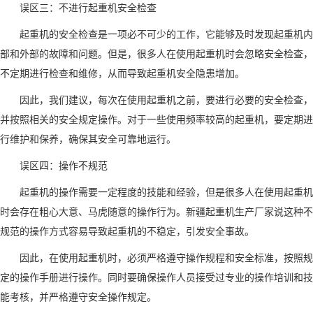
误区三：不进行起重机安全检查
起重机的安全检查是一项必不可少的工作，它能够及时发现起重机内
部和外部的故障和问题。但是，很多人在使用起重机时会忽略安全检查，
不定期进行检查和维修，从而导致起重机安全隐患增加。
因此，我们建议，每次在使用起重机之前，要进行必要的安全检查，
并按照相关的安全规定操作。对于一些使用频率较高的起重机，要定期进
行维护和保养，确保其安全可靠地运行。
误区四：操作不规范
起重机的操作需要一定程度的技能和经验，但是很多人在使用起重机
时会存在粗心大意、马虎随意的操作行为。新疆起重机生产厂家说这种不
规范的操作方式容易导致起重机的不稳定，引发安全事故。
因此，在使用起重机时，必须严格遵守操作规程和安全标准，按照规
定的操作手册进行操作。同时要确保操作人员接受过专业的操作培训和技
能考核，并严格遵守安全操作规定。