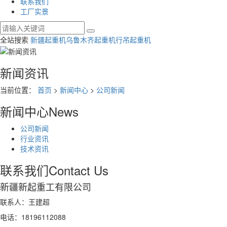
联系我们
工厂实景
全站搜索
新疆起重机
乌鲁木齐起重机
行吊起重机
新闻资讯
当前位置：
首页
>
新闻中心
>
公司新闻
新闻中心
News
公司新闻
行业资讯
技术资讯
联系我们
Contact Us
新疆新起重工有限公司
联系人：王建超
电话：18196112088