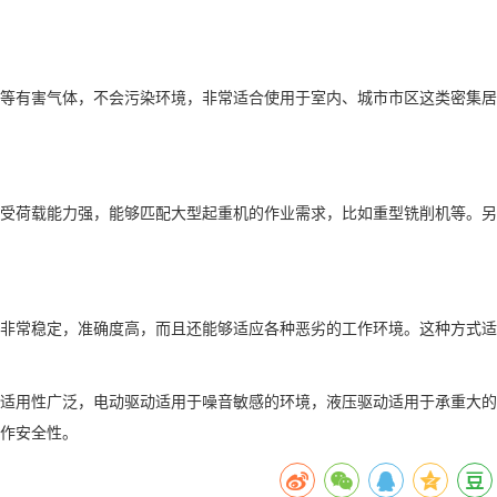
碳等有害气体，不会污染环境，非常适合使用于室内、城市市区这类密集居
承受荷载能力强，能够匹配大型起重机的作业需求，比如重型铣削机等。另
时非常稳定，准确度高，而且还能够适应各种恶劣的工作环境。这种方式适
、适用性广泛，电动驱动适用于噪音敏感的环境，液压驱动适用于承重大的
作安全性。