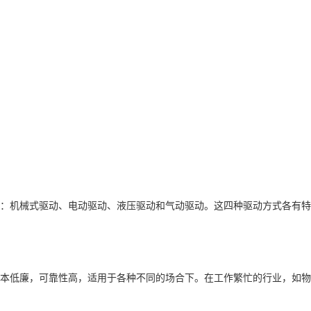
：机械式驱动、电动驱动、液压驱动和气动驱动。这四种驱动方式各有特
本低廉，可靠性高，适用于各种不同的场合下。在工作繁忙的行业，如物